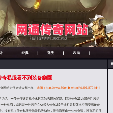
计
|
经典
|
迷失
|
农民
|
传奇私服看不到装备樂圜
传奇网站为什么进去都一样
来源：http://www.30ok.biz/html/ytct91/872.html
记忆，一传奇变速齿轮个永远无法忘记的背影。网通传奇23ok那也许只是
是一种单恋，或只是一种只存在仿盛大传奇185于虚幻天裂版本空间变态传奇
谐。没有热血传奇私服登陆器惊天动地，没有海誓山一休传奇盟，没有花前月