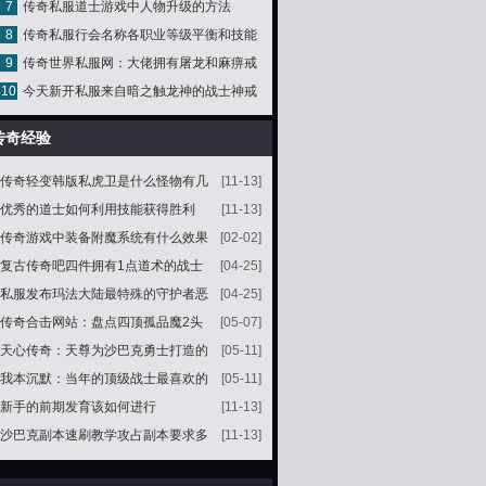
7
传奇私服道士游戏中人物升级的方法
励差距
8
传奇私服行会名称各职业等级平衡和技能
9
传奇世界私服网：大佬拥有屠龙和麻痹戒
平衡状况
10
今天新开私服来自暗之触龙神的战士神戒
指爆了装备还能失而复得
龙之戒指
传奇经验
传奇轻变韩版私虎卫是什么怪物有几
[11-13]
率掉落
优秀的道士如何利用技能获得胜利
[11-13]
传奇游戏中装备附魔系统有什么效果
[02-02]
复古传奇吧四件拥有1点道术的战士
[04-25]
极品装备一件普通三件珍贵
私服发布玛法大陆最特殊的守护者恶
[04-25]
魔弓箭手
传奇合击网站：盘点四顶孤品魔2头
[05-07]
盔也只有法神头盔比较正常
天心传奇：天尊为沙巴克勇士打造的
[05-11]
全属性神戒降妖除魔戒指
我本沉默：当年的顶级战士最喜欢的
[05-11]
特殊手镯疾风手镯
新手的前期发育该如何进行
[11-13]
沙巴克副本速刷教学攻占副本要求多
[11-13]
少战斗力