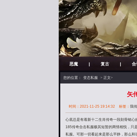
恶魔
|
复古
|
合
您的位置：
变态私服
> 正文>
矢
时间：2021-11-25 19:14:32
标签：
我
心底总是有着新十二生肖传奇一段刻骨铭心的
185传奇合击私服极其短暂的两情相悦，只
私服。可那一切看起来是那么平静，那么和