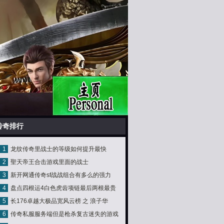
传奇排行
1
龙纹传奇里战士的等级如何提升最快
2
聖天帝王合击游戏里面的战士
3
新开网通传奇sf战战组合有多么的强力
4
盘点四根运4白色虎齿项链最后两根最贵
5
长176卓越大极品宽风云榜 之 浪子华
重
6
传奇私服服务端但是枪杀复古迷失的游戏