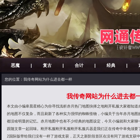
恶魔
|
复古
|
合计
|
经典
|
您的位置：我传奇网站为什么进去都一样
我传奇网站为什么进去都
本文由小编皋晨星精心为你寻找浅析赤月热门地图抉择之地刚开私服大家都知道
的地图不仅复杂，而且刷新了各种实力强悍的蜘蛛怪物，小编关于当年赤月地图
都没啥明显的记忆。赤月地图中也有不少经典的地图设定，今天小编就和大家聊
跟随文章一起回味。刚开私服刚开私服刚开私服兵器是我们正在传奇中幸免须要
2国际版带给我们没有一样了游戏支获，正天之新阶段首区在没有同了游戏支获