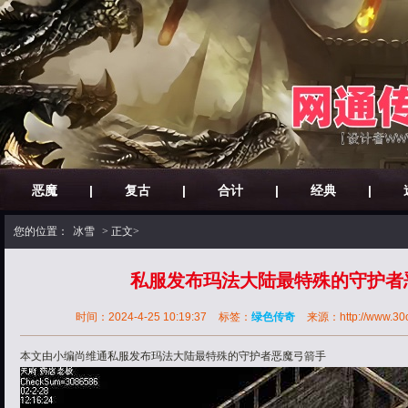
恶魔
|
复古
|
合计
|
经典
|
您的位置：
冰雪
> 正文>
私服发布玛法大陆最特殊的守护者
时间：2024-4-25 10:19:37
标签：
绿色传奇
来源：http://www.30ok
本文由小编尚维通私服发布玛法大陆最特殊的守护者恶魔弓箭手