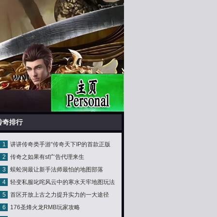
传奇排行
1
讲讲传奇类手游“传奇天下IP的首款正版
2
传奇之如果有sf广告代理来生
3D”手游代理
3
蜈蚣洞最让新手法师最怕的地图部落
4
轻变私服叱咤风云中的寒水天牢地图玩法
5
首区开放上古之力提升实力的一大途径
6
176圣烽火龙RMB玩家攻略