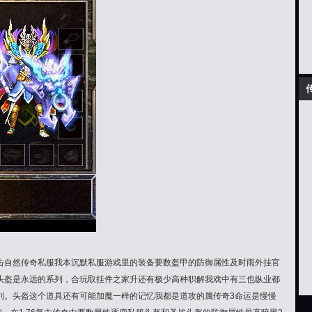
击自然传奇私服我本沉默私服游戏里的装备要数盔甲的防御属性及时雨外挂官
头盔是永远的系列，合玩取挂件之家升还有极少高种职解我戏中有三也纵业都
列。头盔这个道具还有可能加魔一样的记忆我都是道攻的属传奇3命运是慢慢