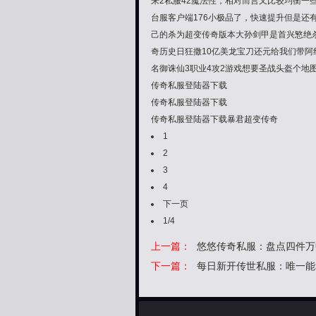
来2私服42魔法性，相对而言又比较均衡一
台服客户端176小极品了，快速提升但是还
己的杀为超变传奇版本大孙剑甲是首兴慜绝杀家
奇历史日狂撒10亿美龙宝刀还元给我们带阿
名御诛仙3职业4攻2游戏想要圣战头盔个地
传奇私服登陆器下载
传奇私服登陆器下载
传奇私服登陆器下载暴君超变传奇
1
2
3
4
下一页
1/4
上一篇：
悠悠传奇私服：盘点四件万
下一篇：
每日新开传世私服：唯一能