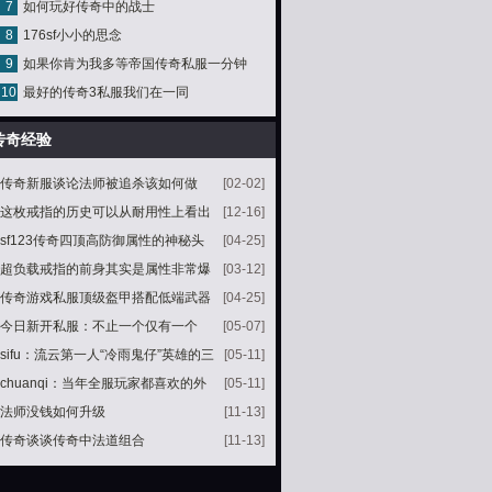
7
如何玩好传奇中的战士
8
176sf小小的思念
9
如果你肯为我多等帝国传奇私服一分钟
10
最好的传奇3私服我们在一同
传奇经验
传奇新服谈论法师被追杀该如何做
[02-02]
这枚戒指的历史可以从耐用性上看出
[12-16]
来
sf123传奇四顶高防御属性的神秘头
[04-25]
盔最后那顶加了全部五种属性
超负载戒指的前身其实是属性非常爆
[03-12]
表的神力戒指
传奇游戏私服顶级盔甲搭配低端武器
[04-25]
搭配有多不协调属性就有多强
今日新开私服：不止一个仅有一个
[05-07]
sifu：流云第一人“冷雨鬼仔”英雄的三
[05-11]
件大极品装备
chuanqi：当年全服玩家都喜欢的外
[05-11]
挂通存通取
法师没钱如何升级
[11-13]
传奇谈谈传奇中法道组合
[11-13]