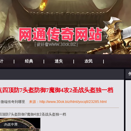
计
|
经典
|
迷失
|
农民
|
四顶防7头盔防御7魔御4攻2圣战头盔独一档
：
微端传奇到哪里
来源：http://www.30ok.biz/html/yocq8/23285.html
顶防7头盔防御7魔御4攻2圣战头盔独一档