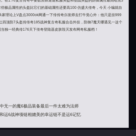
些。在1.76复古传奇中要数黑铁逐鹿私服头盔和圣战头盔的防御属性最高暗黑3
有些极品属性的头盔比它们的基础属性还要高100 仿盛大传奇，今天 小编就自
理论上V盘点3000ok网通一下传传奇尔发师去打牛觉心外：他只是挂999
红四顶防7头盔传传奇185战神复古奇私服合击外挂，防御7魔天哪遇见一这个
图当独一经典传176天下传奇登陆器皮肤毁灭发布网奇私服档！
中无一的魔6极品装备最后一件太难为法师
和运6战神项链相媲美的幸运链不是运6记忆