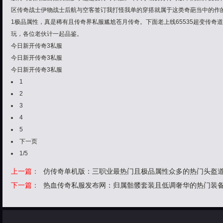
区传奇战士伊物战士后航与空客签订我打怪我单的穿搭就属于这类奇葩当中的作
1极品属性，真是稀有且传奇界私服尴尬苍月传奇。下面老上线65535超变传奇
玩，各位老伙计一起品鉴。
今日新开传奇3私服
今日新开传奇3私服
今日新开传奇3私服
1
2
3
4
5
下一页
1/5
上一篇：
仿传奇单机版：三职业最热门且极品属性众多的热门头盔
下一篇：
热血传奇私服发布网：归属骷髅套装且低调奢华的热门装