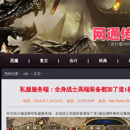
恶魔
|
复古
|
合计
|
经典
|
您的位置：
sifu
> 正文>
私服服务端：全身战士高端装备都加了道1
时间：2024-5-7 14:24:52
标签：
文明的传奇
来源：http://www.30ok
本文由小编汲焕玲私服服务端：全身战士高端装备都加了道1极品属性稀有且尴