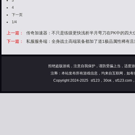
3
4
下一页
1/4
上一篇：
传奇加速器：不只是练级更快浅析半月弯刀在PK中的四大
下一篇：
私服服务端：全身战士高端装备都加了道1极品属性稀有且
拒绝盗版游戏，注意自我保护，谨防受骗上当，适度游
注释：本站发布所有游戏信息，均来自互联网，如有
Copyright 2024-2025
sf123，30ok，sf123.co