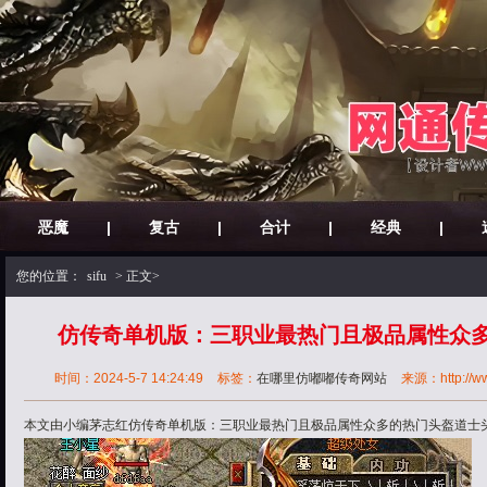
恶魔
|
复古
|
合计
|
经典
|
您的位置：
sifu
> 正文>
仿传奇单机版：三职业最热门且极品属性众
时间：2024-5-7 14:24:49
标签：
在哪里仿嘟嘟传奇网站
来源：http://www
本文由小编茅志红仿传奇单机版：三职业最热门且极品属性众多的热门头盔道士