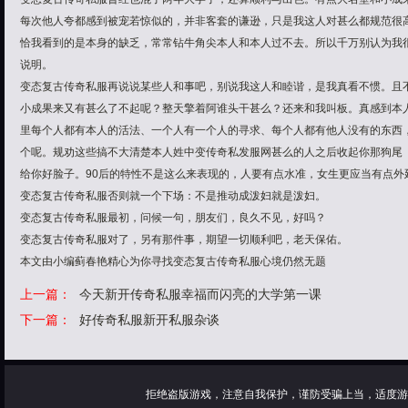
每次他人夸都感到被宠若惊似的，并非客套的谦逊，只是我这人对甚么都规范很
恰我看到的是本身的缺乏，常常钻牛角尖本人和本人过不去。所以千万别认为我
说明。
变态复古传奇私服再说说某些人和事吧，别说我这人和睦谐，是我真看不惯。且
小成果来又有甚么了不起呢？整天擎着阿谁头干甚么？还来和我叫板。真感到本
里每个人都有本人的活法、一个人有一个人的寻求、每个人都有他人没有的东西
个呢。规劝这些搞不大清楚本人姓中变传奇私发服网甚么的人之后收起你那狗尾（
给你好脸子。90后的特性不是这么来表现的，人要有点水准，女生更应当有点外
变态复古传奇私服否则就一个下场：不是推动成泼妇就是泼妇。
变态复古传奇私服最初，问候一句，朋友们，良久不见，好吗？
变态复古传奇私服对了，另有那件事，期望一切顺利吧，老天保佑。
本文由小编蓟春艳精心为你寻找变态复古传奇私服心境仍然无题
上一篇：
今天新开传奇私服幸福而闪亮的大学第一课
下一篇：
好传奇私服新开私服杂谈
拒绝盗版游戏，注意自我保护，谨防受骗上当，适度游