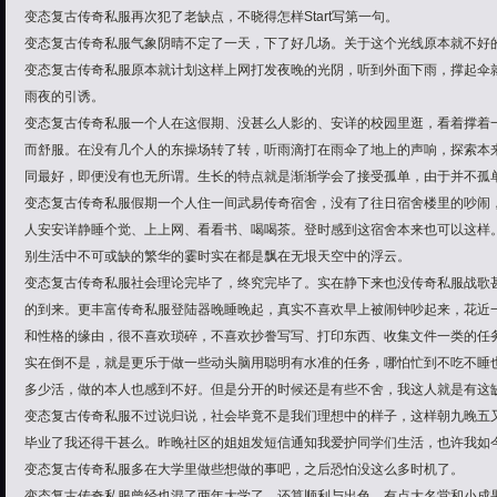
变态复古传奇私服再次犯了老缺点，不晓得怎样Start写第一句。
变态复古传奇私服气象阴晴不定了一天，下了好几场。关于这个光线原本就不好
变态复古传奇私服原本就计划这样上网打发夜晚的光阴，听到外面下雨，撑起伞
雨夜的引诱。
变态复古传奇私服一个人在这假期、没甚么人影的、安详的校园里逛，看着撑着
而舒服。在没有几个人的东操场转了转，听雨滴打在雨伞了地上的声响，探索本
同最好，即便没有也无所谓。生长的特点就是渐渐学会了接受孤单，由于并不孤
变态复古传奇私服假期一个人住一间武易传奇宿舍，没有了往日宿舍楼里的吵闹
人安安详静睡个觉、上上网、看看书、喝喝茶。登时感到这宿舍本来也可以这样
别生活中不可或缺的繁华的霎时实在都是飘在无垠天空中的浮云。
变态复古传奇私服社会理论完毕了，终究完毕了。实在静下来也没传奇私服战歌
的到来。更丰富传奇私服登陆器晚睡晚起，真实不喜欢早上被闹钟吵起来，花近
和性格的缘由，很不喜欢琐碎，不喜欢抄誊写写、打印东西、收集文件一类的任
实在倒不是，就是更乐于做一些动头脑用聪明有水准的任务，哪怕忙到不吃不睡
多少活，做的本人也感到不好。但是分开的时候还是有些不舍，我这人就是有这
变态复古传奇私服不过说归说，社会毕竟不是我们理想中的样子，这样朝九晚五
毕业了我还得干甚么。昨晚社区的姐姐发短信通知我爱护同学们生活，也许我如
变态复古传奇私服多在大学里做些想做的事吧，之后恐怕没这么多时机了。
变态复古传奇私服曾经也混了两年大学了，还算顺利与出色。有点大名堂和小成