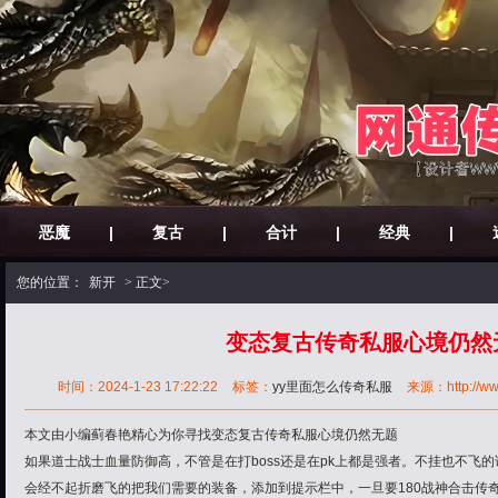
恶魔
|
复古
|
合计
|
经典
|
您的位置：
新开
> 正文>
变态复古传奇私服心境仍然
时间：2024-1-23 17:22:22
标签：
yy里面怎么传奇私服
来源：http://www
本文由小编蓟春艳精心为你寻找变态复古传奇私服心境仍然无题
如果道士战士血量防御高，不管是在打boss还是在pk上都是强者。不挂也不飞
会经不起折磨飞的把我们需要的装备，添加到提示栏中，一旦要180战神合击传