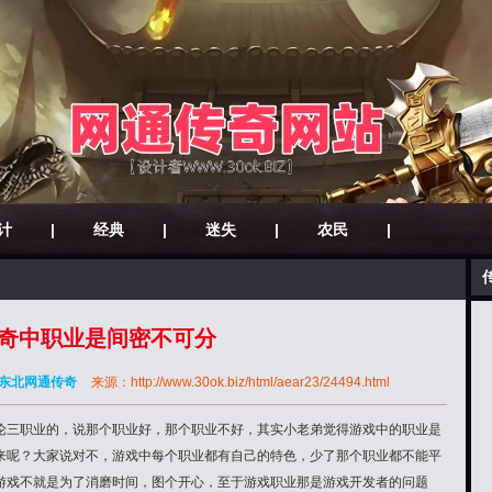
计
|
经典
|
迷失
|
农民
|
奇中职业是间密不可分
东北网通传奇
来源：http://www.30ok.biz/html/aear23/24494.html
论三职业的，说那个职业好，那个职业不好，其实小老弟觉得游戏中的职业是
来呢？大家说对不，游戏中每个职业都有自己的特色，少了那个职业都不能平
游戏不就是为了消磨时间，图个开心，至于游戏职业那是游戏开发者的问题