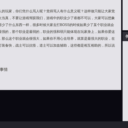
人的玩家，你们凭什么骂人呢？觉得骂人有什么意义呢？这样做只能让大家觉
太当真，不要让游戏驾驭我们，游戏中的职业少了谁都不可以，大家可以想象
得少了什么东西一样，很多时候大家去打BOSS的时候如果少了某个职业就会
最强的，那个职业是最弱的，职业的强和弱只能体现在玩家身上，如果你爱这
，那么这个职业就会很强大，如果你不用心去培养，就算是最强大的职业，在
打装备快，战士可以抗怪，道士可以加血辅助，这些都是相互相助的，所以说
事情