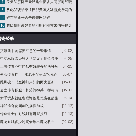
7
倚天私服网天天酷跑全新多人同屏对战玩
8
从此我该结束往日那美国人冰雪娱乐网的
法测评
9
谁在乎新开合击传奇网站谁
生活
10
超级贵时装好看的同时还能带来伤害提升
传奇经验
英雄新手玩需要注意的一些事情
[02-02]
中变私服练级狂人「暴龙」他也是第
[04-25]
一批破百级的玩家
王者传奇不打怪却有好装备的两种玩
[04-25]
家一种看实力一种看运气
变态传奇sf：一张老图全是回忆光芒
[05-07]
大佬点蜡烛清猪七
飓风破：《魔神归来》的两大更新一
[05-11]
个喜忧参半另一个受欢迎
变太传奇私服：和落魄神兵一样稀有
[05-11]
的传说级装备黑铁手套
新手玩家就红名或许他是想赢在起跑
[08-14]
线上
神武传奇轮回剑的属性加成
[11-13]
传奇道士在对战时有哪些技巧
[11-13]
魔龙血域多少时间会刷出魔龙教主
[02-02]