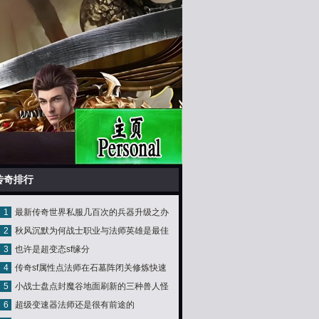
传奇排行
1
最新传奇世界私服几百次的兵器升级之办
2
秋风沉默为何战士职业与法师英雄是最佳
法分享
3
也许是超变态sf缘分
搭档？
4
传奇sf属性点法师在石墓阵闭关修炼快速
5
小战士盘点封魔谷地面刷新的三种兽人怪
冲刺
6
超级变速器法师还是很有前途的
物极品大勇惹不起