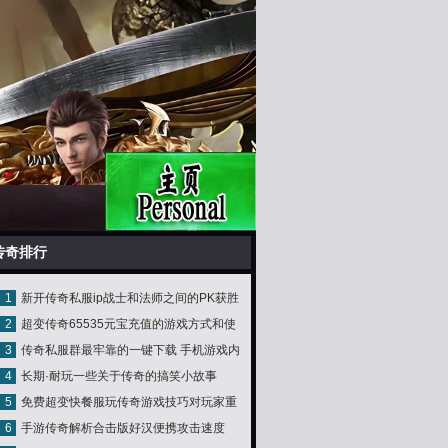
传奇排行
1
新开传奇私服ip战士和法师之间的PK获胜
2
超变传奇65535元宝充值的游戏方式和使
的难度非常高
3
传奇私服群最牢靠的一键下载 手机游戏内
用方式
4
长期·耐玩一些关于传奇的搞笑小故事
容
5
免费超变快餐服玩传奇游戏技巧对玩家重
6
手游传奇解析合击版好汉便携攻击速度
要吗？