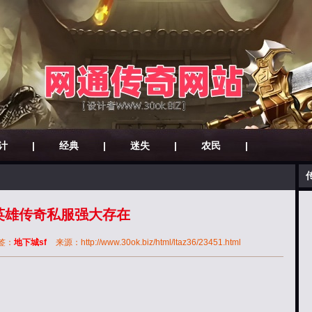
计
|
经典
|
迷失
|
农民
|
英雄传奇私服强大存在
签：
地下城sf
来源：http://www.30ok.biz/html/ltaz36/23451.html