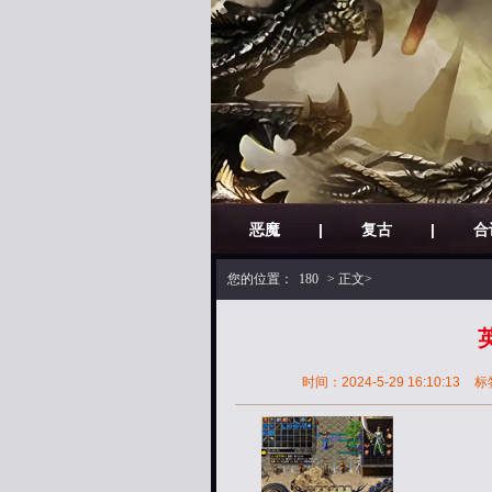
恶魔
|
复古
|
合
您的位置：
180
> 正文>
时间：2024-5-29 16:10:13
标