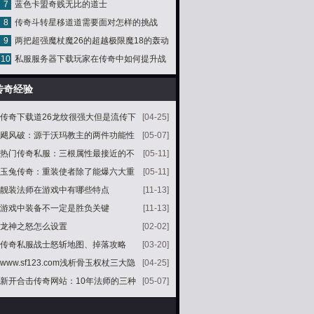
7
蓝色卡盟奇贱无比的道士
8
传奇斗转星移道道需要面对怎样的挑战
9
两把超强魔杖魔26的超越极限魔18的轰动
10
私服服务器下载玩家在传奇中如何提升战
全服
斗力
传奇经验
传奇下载道26龙纹很强大但是流传下
[04-25]
来的最强龙纹属于冷清秋
飓风破：源于沃玛教主的两件功能性
[05-07]
道具第二件容易被忽略
热门传奇私服：三根属性最接近的不
[05-11]
同类幸运项链其中有两根来自
玉兔传奇：重装使者除了能爆六大重
[05-11]
装以外还能爆出什么
靓装法师在游戏中有哪些特点
[11-13]
游戏中装备不一定是胜负关键
[11-13]
龙神之怒怎么设置
[02-02]
传奇私服战士怒斩地图、掉落攻略
[03-20]
www.sf123.com浅析骨玉权杖三大隐
[04-25]
藏属性第一个公认最后一个离谱
新开合击传奇网站：10年法师的三种
[05-07]
神装一种复古一种限量一种超强