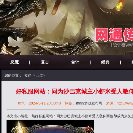
恶魔
|
复古
|
合计
|
经典
|
您的位置：
名称
> 正文>
好私服网站：同为沙巴克城主小虾米受人敬
时间：2024-5-11 20:38:48
标签：
sf999游戏发布网
来源：http://www.3
本文由小编杜一然好私服网站：同为沙巴克城主小虾米受人敬仰而他却成为众矢