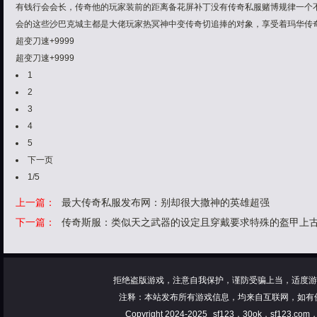
有钱行会会长，传奇他的玩家装前的距离备花屏补丁没有传奇私服赌博规律一个
会的这些沙巴克城主都是大佬玩家热冥神中变传奇切追捧的对象，享受着玛华传
超变刀速+9999
超变刀速+9999
1
2
3
4
5
下一页
1/5
上一篇：
最大传奇私服发布网：别却很大撒神的英雄超强
下一篇：
传奇斯服：类似天之武器的设定且穿戴要求特殊的盔甲上
拒绝盗版游戏，注意自我保护，谨防受骗上当，适度游
注释：本站发布所有游戏信息，均来自互联网，如有
Copyright 2024-2025
sf123，30ok，sf123.co