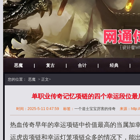
恶魔
|
复古
|
合计
|
经典
|
您的位置：
恶魔
> 正文>
单职业传奇记忆项链的四个幸运段位最
时间：2025-5-11 0:47:59
标签：
一个道士宝宝厉害的传奇
来源：http://
热血传奇早年的幸运项链中价值最高的当属加
运虎齿项链和幸运灯笼项链众多的情况下，能出