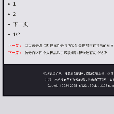
1
2
下一页
1/2
上一篇：
网页传奇盘点四把属性奇特的宝剑每把都具有特殊的意义
下一篇：
传奇百区四个大极品铁手镯攻4魔4很强还有两个绝版
拒绝盗版游戏，注意自我保护，谨防受骗上当，适度
注释：本站发布所有游戏信息，均来自互联网，如
Copyright 2024-2025
sf123，30ok，sf123.c