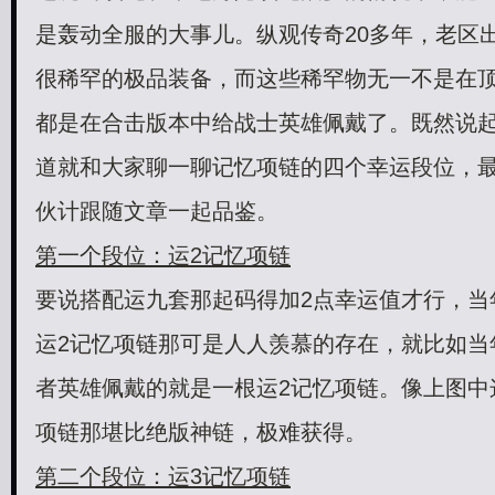
是轰动全服的大事儿。纵观传奇20多年，老区
很稀罕的极品装备，而这些稀罕物无一不是在
都是在合击版本中给战士英雄佩戴了。既然说
道就和大家聊一聊记忆项链的四个幸运段位，最
伙计跟随文章一起品鉴。
第一个段位：运2记忆项链
要说搭配运九套那起码得加2点幸运值才行，当
运2记忆项链那可是人人羡慕的存在，就比如当
者英雄佩戴的就是一根运2记忆项链。像上图中
项链那堪比绝版神链，极难获得。
第二个段位：运3记忆项链