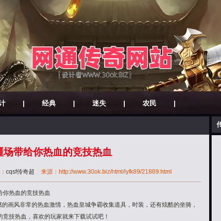
计
|
经典
|
迷失
|
农民
|
疆场带给你热血的竞技热血
：
cqsf传奇超
来源：http://www.30ok.biz/html/lyfk89/21889.html
给你热血的竞技热血
超燃的画风非常的热血激情，热血皇城争霸收集道具，时装，还有炫酷的坐骑，
的竞技热血，喜欢的玩家就来下载试试吧！