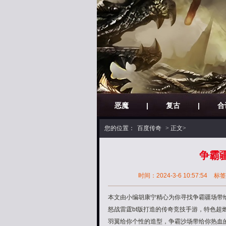
恶魔
|
复古
|
合
您的位置：
百度传奇
> 正文>
争霸
时间：2024-3-6 10:57:54
标签
本文由小编胡康宁精心为你寻找争霸疆场带
怒战雷霆bt版打造的传奇竞技手游，特色
羽翼给你个性的造型，争霸沙场带给你热血