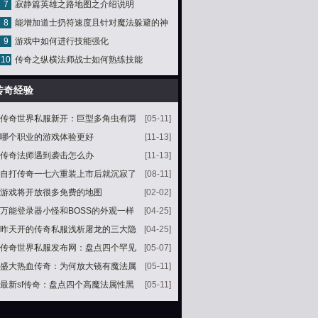
7
寂静篇英雄之路地图之介绍说明
境十
8
能增加道士扔符速度且针对魔法躲避的神
9
游戏中如何进行技能强化
链灵魂项链
10
传奇之纵横法师战士如何熟练技能
传奇经验
传奇世界私服新开：巨型多角虫有两
[05-11]
种它们都是当年最火爆的怪物之一
哪个职业的游戏体验更好
[11-13]
传奇法师遇到袭击怎么办
[11-13]
自打传奇一七六重装上市后就沉寂了
[08-11]
很长一段时间
游戏将开放很多免费的地图
[02-02]
万能登录器小怪和BOSS的外观一样
[04-25]
小怪却比BOSS受欢迎
昨天开的传奇私服浅析屠龙的三大隐
[04-25]
藏属性其中一个公认两个传说
传奇世界私服发布网：盘点四个罕见
[05-07]
的大极品小手镯第四个属性逆天
盛大热血传奇：为何放大镜有魔法属
[05-11]
性原来和赤月恶魔的灵魂碎片有关
最新sf传奇：盘点四个高魔法属性黑
[05-11]
檀手镯第四个加了7点极品属性