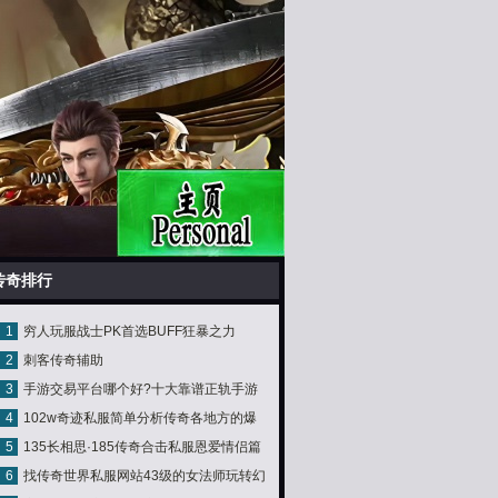
传奇排行
1
穷人玩服战士PK首选BUFF狂暴之力
2
刺客传奇辅助
3
手游交易平台哪个好?十大靠谱正轨手游
4
102w奇迹私服简单分析传奇各地方的爆
排行榜2022
5
135长相思·185传奇合击私服恩爱情侣篇
率
6
找传奇世界私服网站43级的女法师玩转幻
之三