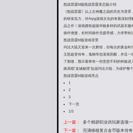
怒战雷霆bt版怒战雷霆变态版介绍
《怒战雷霆》以上古神魔之战的历史为背景
的研发实力，对Arpg游戏文化的有着深刻
品之作！游戏拥有超级华丽多样的武器衣服
操作便捷，长时间操作无疲劳感，力求带给
怒战雷霆bt版游戏背景
玛法大陆又迎来一次辉煌，但每次的黄金时
王怒超变传奇，鬼物等也渐渐苏醒，并且一
了裂缝，预示着将有一些意想不到的种族进
路高唱“龙城秘境”征战玛法大陆，为保护整
怒战雷霆bt版游戏亮点
1
2
3
下一页
1/3
上一篇：
多个精辟职业供玩家选项一
下一篇：
完满移植复古金币版本传奇