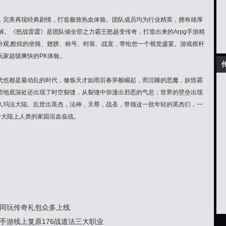
，完美再现经典剧情，打造极致热血体验。团队成员均为行业精英，拥有雄厚
理解。《怒战雷霆》是团队倾全部之力霸王怒超变传奇，打造出来的Arpg手游精
外观,酷炫的坐骑、翅膀、称号、时装、战宠，带给您一个视觉盛宴。游戏摇杆
玩家超级爽快的PK体验。
代也都是最动乱的时代，修炼天才如雨后春笋般崛起，而沉睡的恶魔，妖怪霸
些地底深处还出现了时空裂缝，从裂缝中弥漫出邪恶的气息；世界的壁垒出现
入玛法大陆。乱世出英杰，法神，天尊，战圣，带领这一批年轻的英杰们，一
个大陆上人类的家园浴血奋战。
同玩传奇礼包众多上线
手游线上复原176战道法三大职业