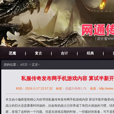
恶魔
|
复古
|
合计
|
经典
|
您的位置：
sf123
> 正文>
私服传奇发布网手机游戏内容 算试半新开
时间：2024-2-17 15:57:32
标签：
仿盛大传奇1.76
来源：http://www.3
本文由小编类斐然精心为你寻找私服传奇发布网手机游戏内容 算试半新开微变sf
战士的烈火还是要看时间放的，比如有的战士已经养成了有烈火就放的习惯，结
家，发现了这样的一个问题。但是在游戏后期的时候，一些最好的装备，可不是