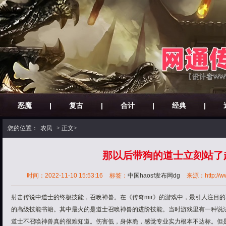
恶魔
|
复古
|
合计
|
经典
|
您的位置：
农民
> 正文>
那以后带狗的道士立刻站了
时间：2022-11-10 15:53:16
标签：
中国haosf发布网dg
来源：http://www
射击传说中道士的终极技能，召唤神兽。在《传奇mir》的游戏中，最引人注目
的高级技能书籍。其中最火的是道士召唤神兽的进阶技能。当时游戏里有一种说
道士不召唤神兽真的很难知道。伤害低，身体脆，感觉专业实力根本不达标。但