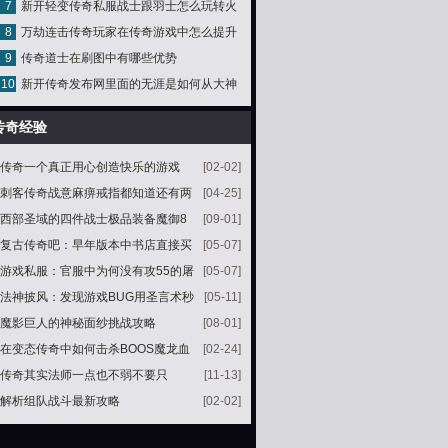
7
新开轻变传奇私服战士跟羽士怎么玩转火
级装备
8
万劫连击传奇玩家在传奇游戏中怎么提升
龙洞
9
传奇道士在刷图中有哪些优势
属性
10
新开传奇发布网里面的无涯是如何从大神
到达陌生人
传奇经验
传奇一个真正用心创造快乐的游戏
[02-02]
刺客传奇战意麻痹戒指都知道还有两
[04-25]
枚同系列麻戒常被忽略
西部圣域的四件战士极品装备魔御8
[09-01]
攻5天魔属性逆天
复古传奇吧：早年版本中书店直接买
[05-07]
狗书盘点获取技能书的四个阶段
游戏私服：官服中为何没有攻55的屠
[05-07]
龙出现
法神披风：发现游戏BUG用圣言术秒
[05-11]
全服BOSSGM连夜回档
魔影巨人的神秘面纱挑战攻略
[08-01]
在变态传奇中如何击杀BOOS魔龙血
[02-24]
域里面的教主
传奇其实法师一点也不弱不要只
[11-13]
解析组队战斗最新攻略
[02-02]