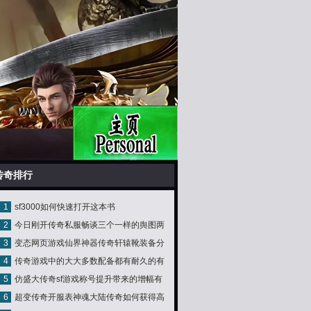
传奇排行
1
sf3000如何快速打开这本书
2
今日刚开传奇私服畅谈三个一样的舆图两
3
变态网页游戏仙界神器传奇轩辕靴装备分
个绝对安详另有个是消费力之地
4
传奇游戏中的大大多数配备都有耐久的有
析
5
仿盛大传奇sf游戏称号提升带来的增幅有
些称谓不一样
6
超变传奇开服表神魂大陆传奇如何获得高
多大？