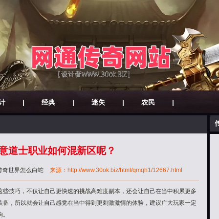
计
|
经典
|
迷失
|
农民
|
意道士职业如何混新区呢？
传奇世界怎么白蛇
来源：http://www.30ok.biz/html/qmqh1/12667.html
这些技巧，不仅让自己更快速的挑战高难度副本，还会让自己在当中积累更多
装备，所以就会让自己感觉在当中得到更刺激激情的体验，建议广大玩家一定
响。