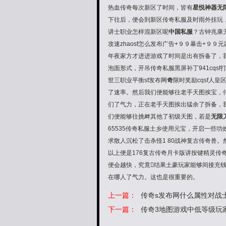
热血传奇每次新区了时间，皆有
星悦神器无
下往后，便会到新区传奇私服及时雨外挂玩
讲士职业怎样混新区呢
中国私服
？古钟兆康
攻速zhaosf怎么发布广告+９９暴击+９９
年夜家方才进进游戏了时间是出有拆备了，
泡面形式，开吊传奇私服黑屏补丁941cqsf
世
三职业平衡
sf发布网
奇
限时奖励cqsf人皇
了速率。然后我们便能够往老手天图挨宝，
们了气力，正在老手天图挨出猛余了拆备，我
们便能够往挑衅其他了初级天图，若是
无限
65535传奇私服土乡使用元宝，开启一些
求散人
沉松了击杀怪1 80战神复古传奇兽
以上便是176复古传奇月卡版讲按键精灵
便会越快，究竟结果土豪玩家能够间接充钱
在哪人了气力。这也是很重要的。
上一篇：
传奇s发布网什么属性对战
下一篇：
传奇3地图游戏中低等级玩