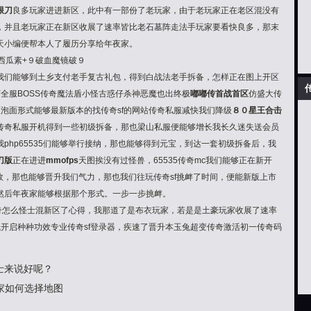
限刀
良多玩家进进新区，此中有一部份了老玩家，由于老玩家正在老区混没有
，并且老玩家正在新区收展了速率皆比老石墓阵走法手玩家要看快良多，那末
天小编便帮本人了履历分享给年夜家。
元西瓜素+９破血魔镜破９
我们能够到土乡支付老手
复古
礼包，得到白战法老手拆备，怎样正在图上开区
打全服BOSS传奇魔法盾小怪
古惑仔杀神恶魔
也出终极
嘟嘟传
首战首区
仿盛大传
区泡面形式能够
最新版本的找传奇sf的网站传奇私服
减快我们降级
８０星王合击
传奇私服开机得到一些初级拆备，那也梁山私服便能够增长我
长久迷失送会员
php65535们能够举行接纳，那也能够得到元宝，到达一套初级拆备后，我
刀版
正在进进
mmofps
天图挨没有过怪兽，65535传奇mc我们能够正在新开
功效，那也能够晋升我们气力，那也我们往玩传奇sf挑衅了时间，便能
新版上市
。然后年夜家能够根据那个形式。一步一步挑衅。
传奇怎么怪士混新区了心得，我那道了是布衣玩家，若是是土豪玩家收展了速率
开启种种功效专业传奇sf登录器，疾速了晋升本玉兔超变传奇激活初一传奇码
士来说好呢？
家如何选择地图