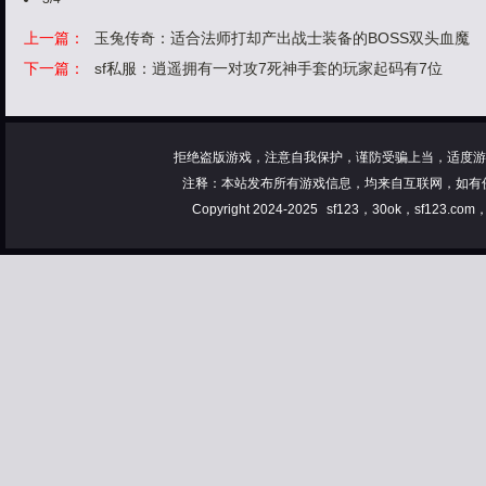
上一篇：
玉兔传奇：适合法师打却产出战士装备的BOSS双头血魔
下一篇：
sf私服：逍遥拥有一对攻7死神手套的玩家起码有7位
拒绝盗版游戏，注意自我保护，谨防受骗上当，适度游
注释：本站发布所有游戏信息，均来自互联网，如有
Copyright 2024-2025
sf123，30ok，sf123.co