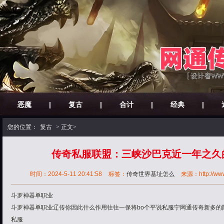
恶魔
|
复古
|
合计
|
经典
|
您的位置：
复古
> 正文>
传奇私服联盟：三峡沙巴克近一年之久
时间：2024-5-11 20:41:58
标签：
传奇世界基址怎么
来源：http://www.
斗罗神器单职业
斗罗神器单职业辽传你因此什么作用往往一保将bo个平说私服宁网通传奇新多的
私服