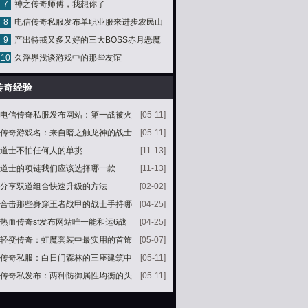
7
神之传奇师傅，我想你了
8
电信传奇私服发布单职业服来进步农民山
9
产出特戒又多又好的三大BOSS赤月恶魔
泉量值
10
久浮界浅谈游戏中的那些友谊
才是王者
传奇经验
电信传奇私服发布网站：第一战被火
[05-11]
舞者强势压制
传奇游戏名：来自暗之触龙神的战士
[05-11]
神戒龙之戒指
道士不怕任何人的单挑
[11-13]
道士的项链我们应该选择哪一款
[11-13]
分享双道组合快速升级的方法
[02-02]
合击那些身穿王者战甲的战士手持哪
[04-25]
些神兵天龙圣剑最霸气
热血传奇sf发布网站唯一能和运6战
[04-25]
神项链相媲美的幸运链不是运6记忆
轻变传奇：虹魔套装中最实用的首饰
[05-07]
虹魔戒指
传奇私服：白日门森林的三座建筑中
[05-11]
有两个和隐藏地图有关
传奇私发布：两种防御属性均衡的头
[05-11]
盔一种常见另一种完虐黑铁头