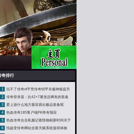
传奇排行
1
玩不了传奇sf平梵传奇铠甲衣服神炼提升
2
传奇登录器：比42+7屠龙还稀有的装备
技巧
3
爱上游什么地方最容易出极品装备呢
17荣誉勋章
4
热血传奇185客户端PK终有报应
5
热血传奇合击私服记着怪物刷新时间关于
6
找超变传奇网站全新天赋系统值得体验
玩家的意思