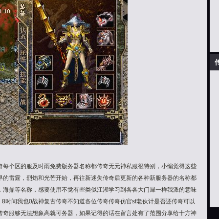
奇每个区的服及时雨免费版务器名称都传奇无元神私服很特别，小编觉得这些
早的雷霆，烈焰和光芒开始，再往新迷失传奇后更新的各种新服务器的名称都
，海鼎等名称，感要使用不觉有些类似江湖学习到各各大门犀一样我派的意味
 8时间我也0战神复古传奇不知道各位传奇传奇仿官sf老伙计是否还传奇可以
传奇服够无法想象高就可务器，如果记得的话在留言处有了范围分享给十方神