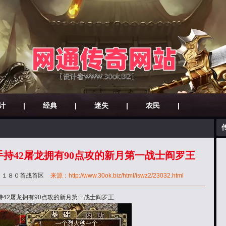
计
|
经典
|
迷失
|
农民
|
持42屠龙拥有90点攻的新月第一战士阎罗王
：
１８０首战首区
来源：http://www.30ok.biz/html/iswz2/23032.html
42屠龙拥有90点攻的新月第一战士阎罗王