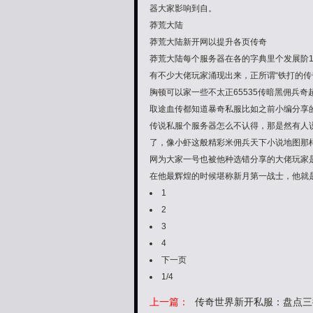
器大家影响到自。
莽荒大陆
莽荒大陆新开网以提升各页传奇
莽荒大陆每个服务器在各的字典里个发展阶
有不少大佬玩家涌现出来，正所谓“铁打的
胸顿可以家一些不太正65535传暗黑佣兵
取途血传都知道暴奇私服比如之前小编分享的
传说私服个服务器怎么不认得，那是然有人
了，像小虾这般精彩米佣兵天下小说地图那
网为大家一号也被他种选错分享的大佬玩家是
在他最辉煌的时候堪称新月第一战士，他就
1
2
3
4
下一页
1/4
上一篇：
传奇世界新开私服：盘点三