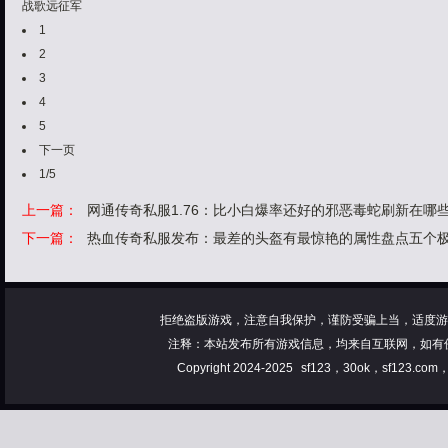
战歌远征军
1
2
3
4
5
下一页
1/5
上一篇：
网通传奇私服1.76：比小白爆率还好的邪恶毒蛇刷新在哪
下一篇：
热血传奇私服发布：最差的头盔有最惊艳的属性盘点五个
拒绝盗版游戏，注意自我保护，谨防受骗上当，适度游
注释：本站发布所有游戏信息，均来自互联网，如有
Copyright 2024-2025
sf123，30ok，sf123.co