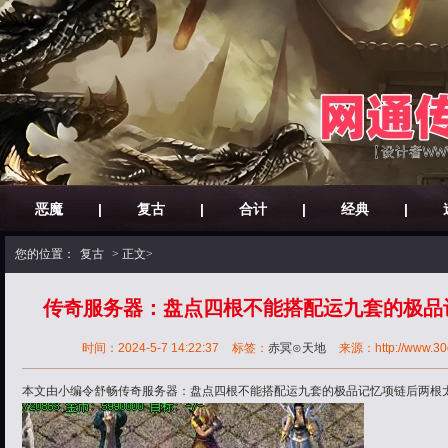
恶魔
|
复古
|
合计
|
经典
|
您的位置：
复古
> 正文>
传奇服务器：盘点四根不能搭配运九套的极品
时间：2024-5-7 14:22:37
标签：
赤冥⊙天地
来源：http://www.30ok
本文由小编令舒畅传奇服务器：盘点四根不能搭配运九套的极品记忆项链后两根