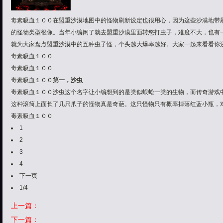
毒素吸血１００在盟重沙漠地图中的怪物刷新设定也很用心，因为这些沙漠地带
的怪物类型很像。当年小编闲了就去盟重沙漠里面转悠打虫子，难度不大，也有
就为大家盘点盟重沙漠中的五种虫子怪，个头越大爆率越好。大家一起来看看你
毒素吸血１００
毒素吸血１００
毒素吸血１００
第一，沙虫
毒素吸血１００沙虫这个名字让小编想到的是类似蜈蚣一类的生物，而传奇游戏
这种滚筒上面长了几只爪子的怪物真是奇葩。这只怪物只有概率掉落红蓝小瓶，
毒素吸血１００
1
2
3
4
下一页
1/4
上一篇：
下一篇：