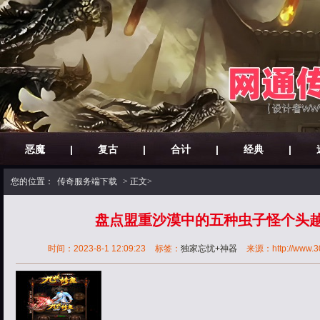
恶魔
|
复古
|
合计
|
经典
|
您的位置：
传奇服务端下载
> 正文>
盘点盟重沙漠中的五种虫子怪个头
时间：2023-8-1 12:09:23
标签：
独家忘忧+神器
来源：http://www.30o