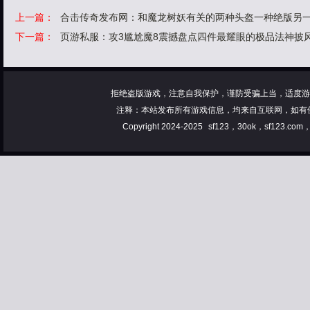
上一篇：
合击传奇发布网：和魔龙树妖有关的两种头盔一种绝版另
下一篇：
页游私服：攻3尴尬魔8震撼盘点四件最耀眼的极品法神披
拒绝盗版游戏，注意自我保护，谨防受骗上当，适度游
注释：本站发布所有游戏信息，均来自互联网，如有
Copyright 2024-2025
sf123，30ok，sf123.co