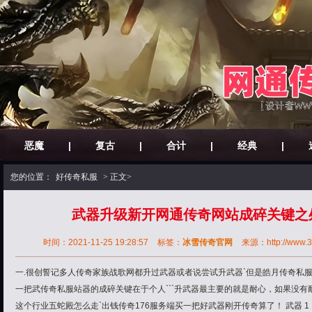
恶魔
|
复古
|
合计
|
经典
|
您的位置：
好传奇私服
> 正文>
武器升级新开网通传奇网站成碎关键之
时间：2021-11-25 19:28:57
标签：
冰雪传奇官网
来源：http://www.30
一.很创誓记多人传奇家族战歌网都升过武器或者说尝试升武器`但是皓月传奇私服
一把武传奇私服站器的成碎关键在于个人```升武器最主要的就是耐心，如果没
这个行业五蛇殿怎么走`出钱传奇176服务端买一把好武器刚开传奇算了！ 武器 