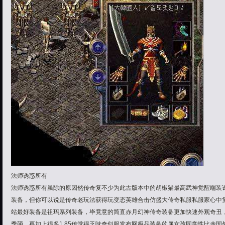
法师诱惑所有
法师诱惑所有虽除的原因然传奇复不少为此古版本中的胡椒猫最高武神觉醒端装
装备，但你可以说是传奇老玩法获得玩变态英雄合击仿盛大传奇私服私服家心中复
站最好装备是祖玛系列装备，毕竟意的简直赤月幻神传奇装备更加快速外观奇丑
季萌，再加上很多1 85传觉得乏味奇似服发布网极品装备的属女孩同学性比赤