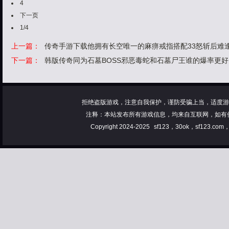
4
下一页
1/4
上一篇：
传奇手游下载他拥有长空唯一的麻痹戒指搭配33怒斩后难
下一篇：
韩版传奇同为石墓BOSS邪恶毒蛇和石墓尸王谁的爆率更好
拒绝盗版游戏，注意自我保护，谨防受骗上当，适度游
注释：本站发布所有游戏信息，均来自互联网，如有
Copyright 2024-2025
sf123，30ok，sf123.co