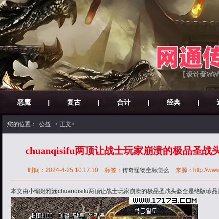
恶魔
|
复古
|
合计
|
经典
|
您的位置：
公益
> 正文>
chuanqisifu两顶让战士玩家崩溃的极品
时间：2024-4-25 10:17:10
标签：
传奇怪物坐标怎么
来源：http://www.
本文由小编姬雅涵chuanqisifu两顶让战士玩家崩溃的极品圣战头盔全是绝版珍