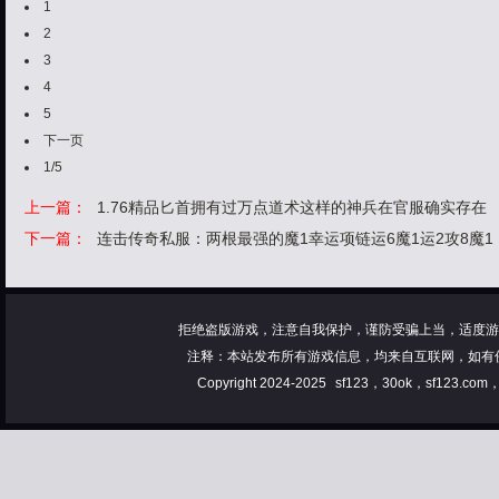
1
2
3
4
5
下一页
1/5
上一篇：
1.76精品匕首拥有过万点道术这样的神兵在官服确实存在
下一篇：
连击传奇私服：两根最强的魔1幸运项链运6魔1运2攻8魔1
拒绝盗版游戏，注意自我保护，谨防受骗上当，适度游
注释：本站发布所有游戏信息，均来自互联网，如有
Copyright 2024-2025
sf123，30ok，sf123.co