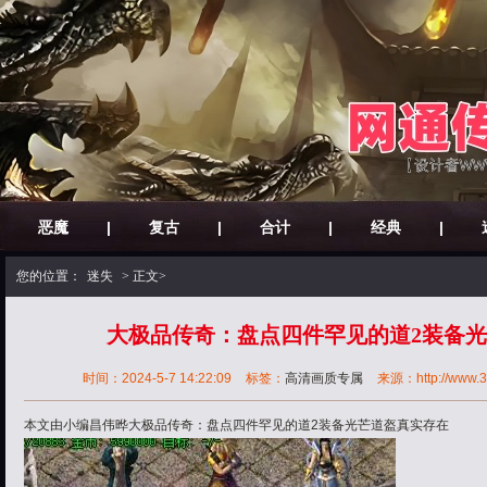
恶魔
|
复古
|
合计
|
经典
|
您的位置：
迷失
> 正文>
大极品传奇：盘点四件罕见的道2装备
时间：2024-5-7 14:22:09
标签：
高清画质专属
来源：http://www.30
本文由小编昌伟晔大极品传奇：盘点四件罕见的道2装备光芒道盔真实存在