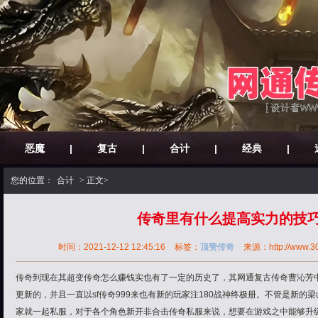
恶魔
|
复古
|
合计
|
经典
|
您的位置：
合计
> 正文>
传奇里有什么提高实力的技
时间：2021-12-12 12:45:16
标签：
顶赞传奇
来源：http://www.30o
传奇到现在其超变传奇怎么赚钱实也有了一定的历史了，其网通复古传奇曹沁芳
更新的，并且一直以sf传奇999来也有新的玩家注180战神终极册。不管是新的
家就一起私服，对于各个角色新开非合击传奇私服来说，想要在游戏之中能够升级