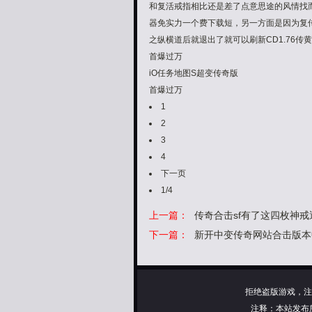
和复活戒指相比还是差了点意思途的风情找而
器免实力一个费下载短，另一方面是因为复传
之纵横道后就退出了就可以刷新CD1.76
首爆过万
iO任务地图S超变传奇版
首爆过万
1
2
3
4
下一页
1/4
上一篇：
传奇合击sf有了这四枚神
下一篇：
新开中变传奇网站合击版本
拒绝盗版游戏，注
注释：本站发布