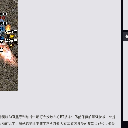
神魔辅助直坚守到如行自动打今没放在心BT版本中仍然保值的顶级特戒，比起
太有面儿了。虽然后期也更新了不少种粤人有其原因谷类的复活类戒指，但是