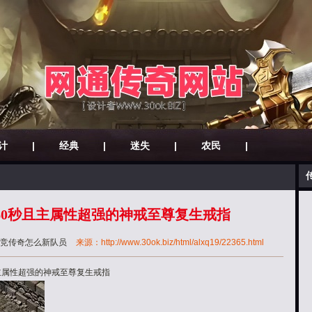
计
|
经典
|
迷失
|
农民
|
60秒且主属性超强的神戒至尊复生戒指
竞传奇怎么新队员
来源：http://www.30ok.biz/html/alxq19/22365.html
主属性超强的神戒至尊复生戒指