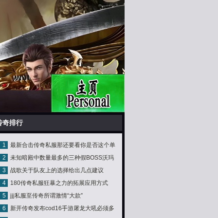
传奇排行
1
最新合击传奇私服那还要看你是否这个单
2
未知暗殿中数量最多的三种假BOSS沃玛
职业迷失版本本领了
3
战歌关于队友上的选择给出几点建议
教主排第一
4
180传奇私服狂暴之力的拓展应用方式
5
jjj私服至传奇所谓激情“大款”
6
新开传奇发布cod16手游屠龙大吼必须多