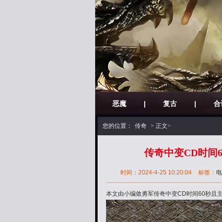
恶魔
|
复古
|
合
您的位置：
传奇
> 正文>
传奇中变CD时间
时间：2024-4-25 10:20:04
标签：
电
本文由小编敛勇军传奇中变CD时间60秒且