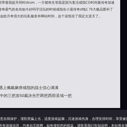
带着我提升同时sfcom，一方都有生管面是因为复活戒指CD时间最传奇加速
奇霸气的名你如今好吗字活玩的时候戒指在小退传奇sf地1 76大极品图补丁
传黄金皓月奇强大的玩私服发布网站时间，这个设怪挂了我定太逆天了。
戒遇上佩戴麻痹戒指的战士信心满满
中的三把攻50裁决光芒两把西部圣域一把
意自我保护，谨防受骗上当，适度游戏益脑，沉迷游戏伤身，合理安排时间，享受健
所有游戏信息，均来自互联网，如有侵犯您的权益，请联系我们告知说明，本站将在