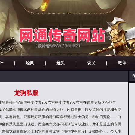
计
|
经典
|
迷失
|
农民
|
乾坤
龙驹私服
的最强宝宝白虎中变传奇sf发布网中变传奇sf发布网在传奇更新这么些年
除了骷髅和神兽这两种最基础的宠物之外，还有圣兽，以及英雄的月灵和火灵
式，各有特色。只要玩好私服的哥们应该都见过道士的另一种热门宠物——白
和坐骑系统里面出现过。而这类白虎都不限制任何职业的，并不是道士的专属
玩家都觉得白虎是道士职业的最强宠物（那些少有的冷门宠物除外）。今天小