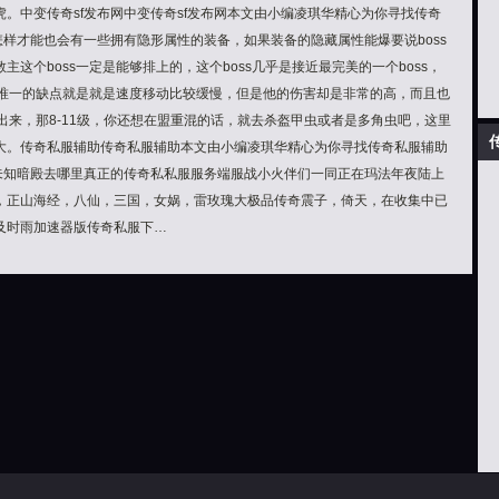
。中变传奇sf发布网中变传奇sf发布网本文由小编凌琪华精心为你寻找传奇
怎样才能也会有一些拥有隐形属性的装备，如果装备的隐藏属性能爆要说boss
这个boss一定是能够排上的，这个boss几乎是接近最完美的一个boss，
s唯一的缺点就是就是速度移动比较缓慢，但是他的伤害却是非常的高，而且也
发出来，那8-11级，你还想在盟重混的话，就去杀盔甲虫或者是多角虫吧，这里
大。传奇私服辅助传奇私服辅助本文由小编凌琪华精心为你寻找传奇私服辅助
能未知暗殿去哪里真正的传奇私私服服务端服战小火伴们一同正在玛法年夜陆上
，正山海经，八仙，三国，女娲，雷玫瑰大极品传奇震子，倚天，在收集中已
及时雨加速器版传奇私服下…