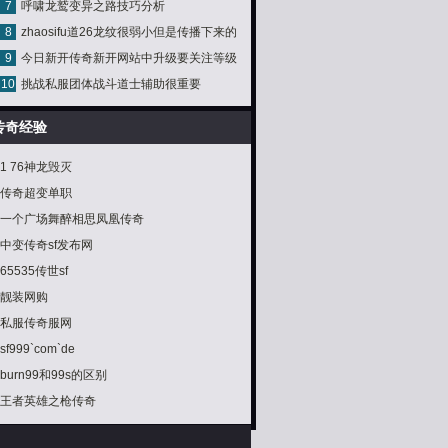
7
呼啸龙鹫变异之路技巧分析
8
zhaosifu道26龙纹很弱小但是传播下来的
9
今日新开传奇新开网站中升级要关注等级
绝顶龙纹属于冷落秋
10
挑战私服团体战斗道士辅助很重要
的近况
传奇经验
1 76神龙毁灭
传奇超变单职
一个广场舞醉相思凤凰传奇
中变传奇sf发布网
65535传世sf
靓装网购
私服传奇服网
sf999`com`de
burn99和99s的区别
王者英雄之枪传奇