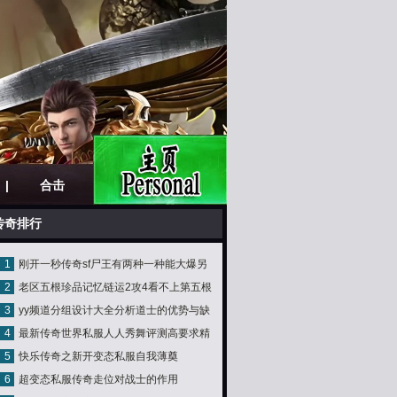
|
合击
|
传奇排行
1
刚开一秒传奇sf尸王有两种一种能大爆另
2
老区五根珍品记忆链运2攻4看不上第五根
一种很吝啬
3
yy频道分组设计大全分析道士的优势与缺
存在至今
4
最新传奇世界私服人人秀舞评测高要求精
点
5
快乐传奇之新开变态私服自我薄奠
品音乐 炫丽舞台旋转华
6
超变态私服传奇走位对战士的作用