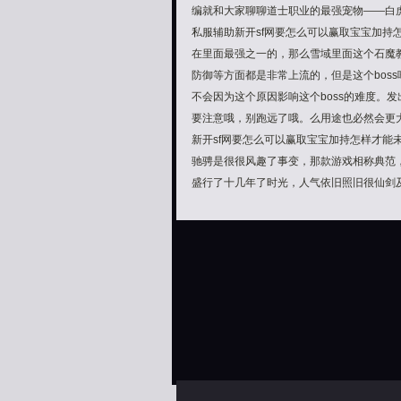
编就和大家聊聊道士职业的最强宠物——白虎
私服辅助新开sf网要怎么可以赢取宝宝加持
在里面最强之一的，那么雪域里面这个石魔教主
防御等方面都是非常上流的，但是这个bos
不会因为这个原因影响这个boss的难度。
要注意哦，别跑远了哦。么用途也必然会更
新开sf网要怎么可以赢取宝宝加持怎样才
驰骋是很很风趣了事变，那款游戏相称典范
盛行了十几年了时光，人气依旧照旧很仙剑