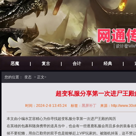
恶魔
|
复古
|
合计
|
经典
|
您的位置：
变态
> 正文>
超变私服分享第一次进尸王殿
时间：2024-2-8 13:45:24
标签：
黑屏补丁
来源：http://www.30ok.
本文由小编水芷容精心为你寻找超变私服分享第一次进尸王殿的阅历
在英雄的包裹和随身携带的道具当中，也会有一些逐鹿私服会而且多余的装备在
候不要犯懒，用自己勤劳的双手也是能够赶上VIP玩家的。被随机掉落，这不禁