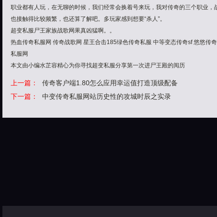
职业都有人玩，在无聊的时候，我们经常会换着号来玩，我对传奇的三个职业，
也接触得比较频繁，也还算了解吧。多玩家感到想要“杀人”。
超变私服尸王家族战歌网果真凶猛啊。。
热血传奇私服网 传奇战歌网 星王合击185绿色传奇私服 中等变态传奇sf 悠悠传奇
私服网
本文由小编水芷容精心为你寻找超变私服分享第一次进尸王殿的阅历
上一篇：
传奇客户端1.80怎么应用幸运值打造顶级配备
下一篇：
中变传奇私服网站历史性的攻城时辰之实录