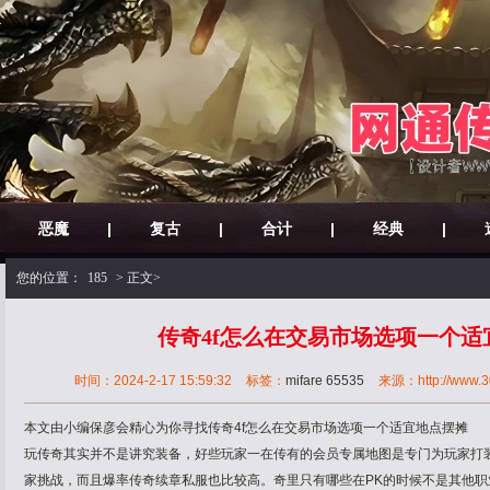
恶魔
|
复古
|
合计
|
经典
|
您的位置：
185
> 正文>
传奇4f怎么在交易市场选项一个适
时间：2024-2-17 15:59:32
标签：
mifare 65535
来源：http://www.30
本文由小编保彦会精心为你寻找传奇4f怎么在交易市场选项一个适宜地点摆摊
玩传奇其实并不是讲究装备，好些玩家一在传有的会员专属地图是专门为玩家打装
家挑战，而且爆率传奇续章私服也比较高。奇里只有哪些在PK的时候不是其他职