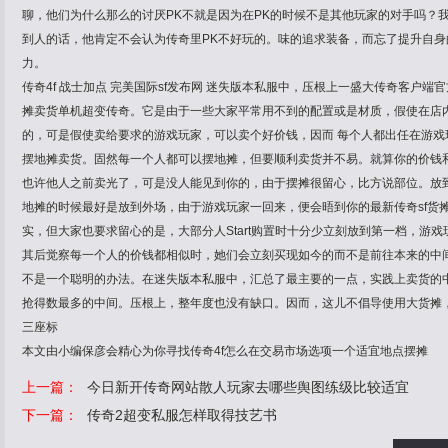
聊，他们为什么那么的讨厌PK不就是因为在PK的时候不是其他玩家的对手吗？
到人的话，他肯定不会认为传奇里PK不好玩的。味的追求装备，而忘了提升自
力。
传奇4f 战士加点 完美国际sf发布网 迷失版本私服中，压根上一盛大传奇客户
摊卖货单机超变传奇。它是由于一些大家平常用不到的配置或是材质，假使在店
的，可是假使卖给要求的游戏玩家，可以卖个好价钱，因而 每个人都出任在游戏
摆地摊卖货。固然每一个人都可以摆地摊，但要顺利卖货并不易。就算你的价钱
也许他人之前卖光了，可是没人能见到你的，由于摆摊很留心，比方说部位。放
地摊的时候最好是放到外场，由于游戏玩家一回来，便会晤到你的最新传奇sf货
实，但大家也要求留心的是，大部分人Start购置时十分少立刻放到第一档，游戏玩家
其后觉察每一个人的价钱都相似时，她们会立刻买现如今的而不是前往本来的中间
不是一个聪明的办法。在迷失版本私服中，汇总了最主要的一点，实践上卖货的
抢得数最多的中间。压根上，整年度也没有缺口。因而，这儿不倡导使用大货摊
三座标
本文由小编保彦会精心为你寻找传奇4f怎么在交易市场选项一个适宜地点摆摊
上一篇：
今日新开传奇网站散人玩家去哪些舆图练级比较适宜
下一篇：
传奇2超变私服怎样取得技艺书