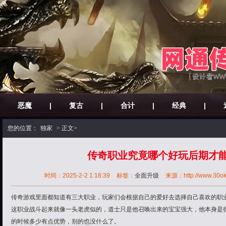
恶魔
|
复古
|
合计
|
经典
|
您的位置：
独家
> 正文>
传奇职业究竟哪个好玩后期才
时间：2025-2-2 1:18:39
标签：
全面升级
来源：http://www.30ok.b
传奇游戏里面都知道有三大职业，玩家们会根据自己的爱好去选择自己喜欢的职
这职业战斗起来就像一头老虎似的，道士只是他召唤出来的宝宝强大，他本身是
的时候多少有点优势，别的也没什么了。