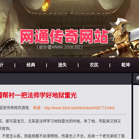
计
|
经典
|
迷失
|
农民
|
乾坤
镯帮衬一把法师学好地狱雷光
超变传奇网页游戏
来源：http://www.30ok.biz/html/sbai4/26773.html
说，那可是宝贝，尤其是法师学习地狱雷光的时候，有了他，学起来又快又
带首饰。
，不管怎么练，技能放都不丝滑得很，伤害也上不去，后来一个老兄弟给了我