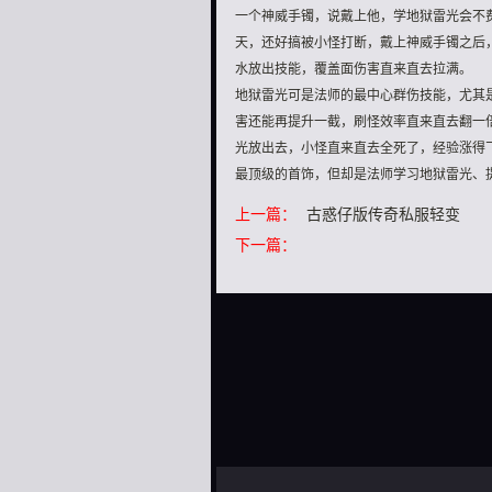
一个神威手镯，说戴上他，学地狱雷光会不
天，还好搞被小怪打断，戴上神威手镯之后
水放出技能，覆盖面伤害直来直去拉满。
地狱雷光可是法师的最中心群伤技能，尤其
害还能再提升一截，刷怪效率直来直去翻一
光放出去，小怪直来直去全死了，经验涨得
最顶级的首饰，但却是法师学习地狱雷光、
上一篇：
古惑仔版传奇私服轻变
下一篇：