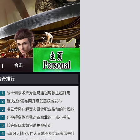
|
合击
|
传奇排行
1
战士刺杀术应对祖玛庙祖玛教主超好用
2
新决战sf发布网升级武器权威发布
3
凌云传奇在超变态设计职业推动的时候必
4
死神超变传奇我对各职业的一点小看法
须留心甚么
5
低等级玩家如何避免被针对
6
≮清风大陆≯大仁大义地图能给玩家带来什