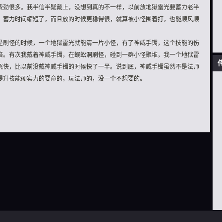
费劲很多。我半信半疑戴上，没想到真的不一样，以前放地狱雷光要蓄力老半
，蓄力时间缩短了，而且放的时候更稳得很，就算被小怪围着打，也能顺风顺
是刷怪的时候，一个地狱雷光就能清一片小怪，有了神威手镯，这个技能的伤
倍。有次我戴着神威手镯，在蜈蚣洞刷怪，碰到一群小怪聚堆，我一个地狱雷
飞快，比以前没戴神威手镯的时候快了一半。说到底，神威手镯虽然不是法师
提升技能硬实力的要命的，玩法师的，没一个不想要的。