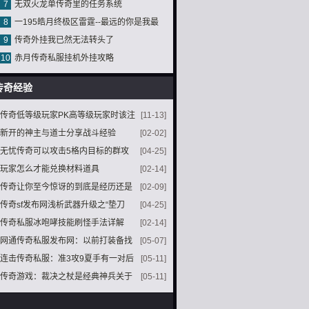
7
无双火龙单传奇里的任务系统
么？
8
一195皓月终极区雷霆--最远的你是我最
9
传奇外挂我已然无法转头了
近的爱
10
赤月传奇私服挂机外挂攻略
传奇经验
传奇低等级玩家PK高等级玩家时该注
[11-13]
意哪些问题
新开的神主与道士分享战斗经验
[02-02]
无忧传奇可以攻击5格内目标的群攻
[04-25]
魔法地狱火
玩家怎么才能兑换材料道具
[02-14]
传奇让你至今惊讶的到底是经历还是
[02-09]
当年的哪些重大事件
传奇sf发布网浅析武器升级之“垫刀
[04-25]
论”
传奇私服冰咆哮技能刷怪手法详解
[02-14]
网通传奇私服发布网：以前打装备找
[05-07]
教主如今打装备找土豪
连击传奇私服：准3攻9夏手有一对后
[05-11]
来一个变成准2攻9咋回事
传奇游戏：裁决之杖是经典神兵关于
[05-11]
它的一切你都了解吗