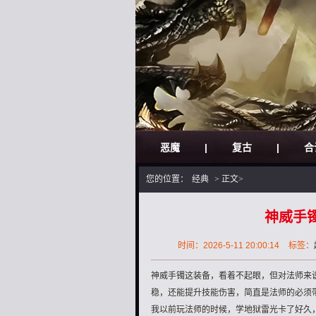
恶魔
|
复古
|
合
您的位置：
经典
> 正文>
神威手
时间：2026-5-11 20:00:14
标签：
神威手镯这装备，看着不起眼，但对法师来
稳，还能提升技能伤害，简直是法师的必须
我以前玩法师的时候，学地狱雷光卡了好久