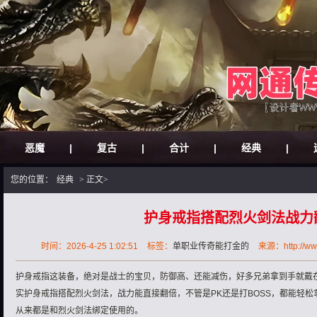
恶魔
|
复古
|
合计
|
经典
|
您的位置：
经典
> 正文>
护身戒指搭配烈火剑法战力
时间：2026-4-25 1:02:51
标签：
单职业传奇能打金的
来源：http://www
护身戒指这装备，绝对是战士的宝贝，防御高、还能减伤，好多兄弟拿到手就戴
实护身戒指搭配烈火剑法，战力能直接翻倍，不管是PK还是打BOSS，都能轻
从来都是和烈火剑法绑定使用的。