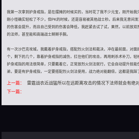
我第一次拿到护身戒指，是在摆摊的时候买的，当时花了我不少元宝，刚开始我
刚小怪确实轻松了不少，但PK的时候，还是容易被其他战士秒。后来我无意间
的伤害会提升，而且自己受到的伤害会降低，我赶紧去试了试，果然，以前放双
的法师，甚至能和高端战士掰掰手腕。
有一次沙巴克攻城，我戴着护身戒指，搭配烈火剑法和裁决，冲在最前面，对面
个，剩下的几个，靠着护身戒指的减伤，扛住他们的攻击，再用刺杀术补刀，轻
护身戒指的用法很简单，只要戴着它，正常放烈火剑法就行，它会自动提升技能
弟，要是有护身戒指，一定要搭配烈火剑法使用，战力绝对能翻倍，这都是我踩
上一篇：
雷霆战衣近战猛所以在远距离攻击的情况下法师就会有绝
下一篇：