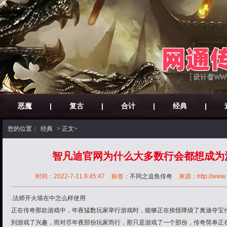
恶魔
|
复古
|
合计
|
经典
|
您的位置：
经典
> 正文>
智凡迪官网为什么大多数行会都想成为
时间：2022-7-11 8:45:47
标签：
不同之追鱼传奇
来源：http://www.3
.法师开火墙在中怎么样使用
正在传奇那款游戏中，年夜猛数玩家举行游戏时，能够正在挨怪降级了奥迪夺宝传
到游戏了兴趣，而对尽年夜部份玩家而行，那只是游戏了一个部份，传奇简单正