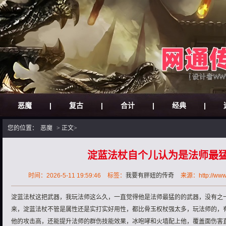
恶魔
|
复古
|
合计
|
经典
|
您的位置：
恶魔
> 正文>
淀蓝法杖自个儿认为是法师最
时间：2026-5-11 19:59:46
标签：
我要有胖妞的传奇
来源：http://www.
淀蓝法杖这把武器，我玩法师这么久，一直觉得他是法师最猛的的武器，没有之
来，淀蓝法杖不管是属性还是实打实好用性，都比骨玉权杖强太多，玩法师的，
他的攻击高，还能提升法师的群伤技能效果，冰咆哮和火墙配上他，覆盖面伤害