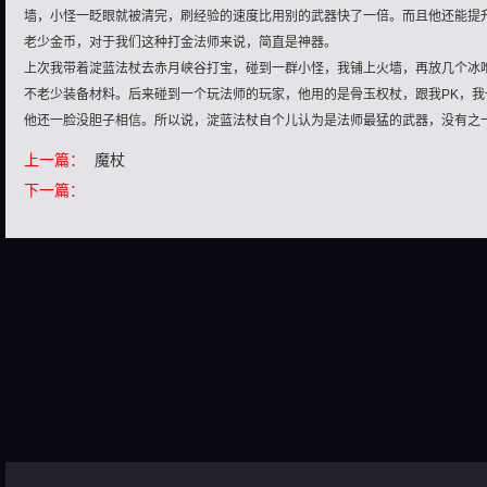
墙，小怪一眨眼就被清完，刷经验的速度比用别的武器快了一倍。而且他还能提
老少金币，对于我们这种打金法师来说，简直是神器。
上次我带着淀蓝法杖去赤月峡谷打宝，碰到一群小怪，我铺上火墙，再放几个冰
不老少装备材料。后来碰到一个玩法师的玩家，他用的是骨玉权杖，跟我PK，
他还一脸没胆子相信。所以说，淀蓝法杖自个儿认为是法师最猛的武器，没有之
上一篇：
魔杖
下一篇：