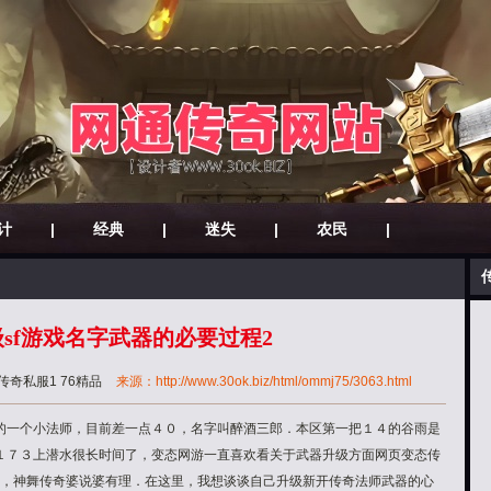
计
|
经典
|
迷失
|
农民
|
sf游戏名字武器的必要过程2
传奇私服1 76精品
来源：http://www.30ok.biz/html/ommj75/3063.html
的一个小法师，目前差一点４０，名字叫醉酒三郎．本区第一把１４的谷雨是
３上潜水很长时间了，变态网游一直喜欢看关于武器升级方面网页变态传
有理，神舞传奇婆说婆有理．在这里，我想谈谈自己升级新开传奇法师武器的心