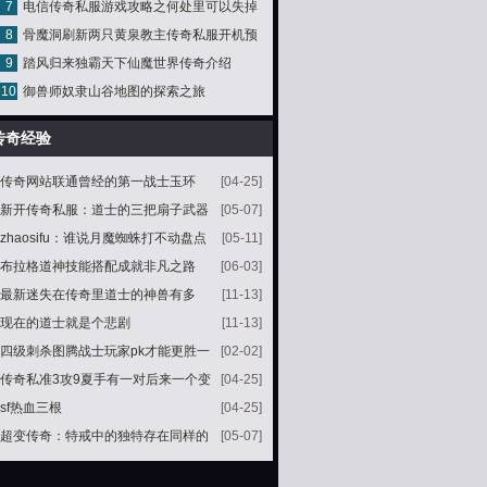
7
电信传奇私服游戏攻略之何处里可以失掉
8
骨魔洞刷新两只黄泉教主传奇私服开机预
更多的元宝
9
踏风归来独霸天下仙魔世界传奇介绍
告暴走黄泉教主的爆率更好吗
10
御兽师奴隶山谷地图的探索之旅
传奇经验
传奇网站联通曾经的第一战士玉环
[04-25]
2998
新开传奇私服：道士的三把扇子武器
[05-07]
一把常见一把高端一把绝版
zhaosifu：谁说月魔蜘蛛打不动盘点
[05-11]
月魔蜘蛛的三大弱点
布拉格道神技能搭配成就非凡之路
[06-03]
最新迷失在传奇里道士的神兽有多
[11-13]
现在的道士就是个悲剧
[11-13]
四级刺杀图腾战士玩家pk才能更胜一
[02-02]
筹
传奇私准3攻9夏手有一对后来一个变
[04-25]
成准2攻9咋回事
sf热血三根
[04-25]
超变传奇：特戒中的独特存在同样的
[05-07]
外观竟然有三种称呼