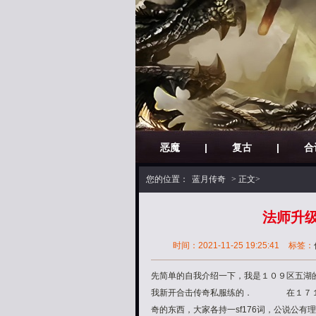
恶魔
|
复古
|
合
您的位置：
蓝月传奇
> 正文>
法师升级
时间：2021-11-25 19:25:41
标签：
先简单的自我介绍一下，我是１０９区五湖
我新开合击传奇私服练的． 在１７１７
奇的东西，大家各持一sf176词，公说公