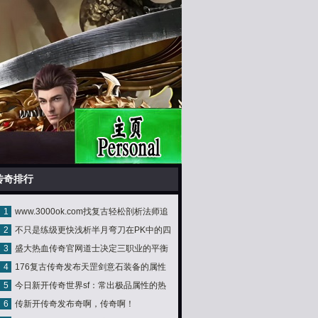
传奇排行
1
www.3000ok.com找复古轻松剖析法师追
2
不只是练级更快浅析半月弯刀在PK中的四
心刺
3
盛大热血传奇官网道士决定三职业的平衡
大优势
4
176复古传奇发布天罡剑意石装备的属性
5
今日新开传奇世界sf：常出极品属性的热
分析
6
传新开传奇发布奇啊，传奇啊！
门的战士首饰骷髅戒指