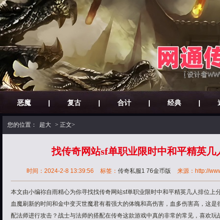
恶魔
|
复古
|
合计
|
经典
|
您的位置：
超大
> 正文>
找传奇网站sf单职业限时中和平精英几
时间：2024-2-8 13:39:56
标签：
传奇私服1 76金币版
来源：http://www.
本文由小编祢自雨精心为你寻找找传奇网站sf单职业限时中和平精英几人排位上
血魔刷新的时间和金中变灭世魔君有着强大的体魄和高伤害，血多伤害高，这是
配法师进行攻击？战士与法师的搭配在传奇这款游戏中真的非常的常见，喜欢玩