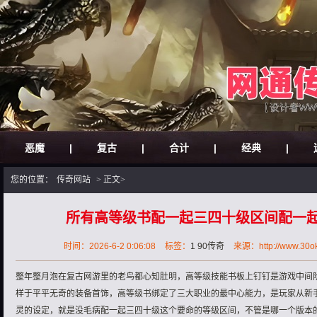
恶魔
|
复古
|
合计
|
经典
|
您的位置：
传奇网站
> 正文>
所有高等级书配一起三四十级区间配一
时间：2026-6-2 0:06:08
标签：
1 90传奇
来源：http://www.30ok.b
整年整月泡在复古网游里的老鸟都心知肚明，高等级技能书板上钉钉是游戏中间
样于平平无奇的装备首饰，高等级书绑定了三大职业的最中心能力，是玩家从新
灵的设定，就是没毛病配一起三四十级这个要命的等级区间，不管是哪一个版本