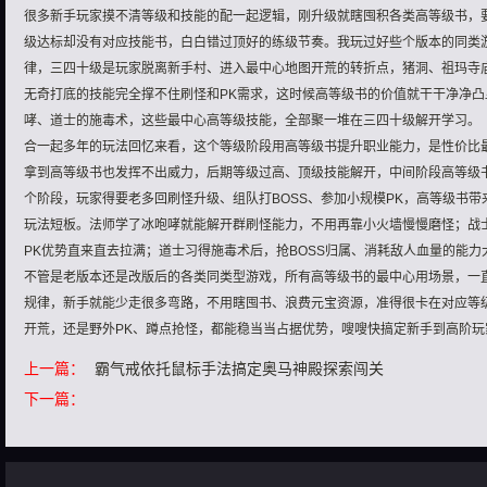
很多新手玩家摸不清等级和技能的配一起逻辑，刚升级就瞎囤积各类高等级书，
级达标却没有对应技能书，白白错过顶好的练级节奏。我玩过好些个版本的同类
律，三四十级是玩家脱离新手村、进入最中心地图开荒的转折点，猪洞、祖玛寺
无奇打底的技能完全撑不住刷怪和PK需求，这时候高等级书的价值就干干净净
哮、道士的施毒术，这些最中心高等级技能，全部聚一堆在三四十级解开学习。
合一起多年的玩法回忆来看，这个等级阶段用高等级书提升职业能力，是性价比
拿到高等级书也发挥不出威力，后期等级过高、顶级技能解开，中间阶段高等级
个阶段，玩家得要老多回刷怪升级、组队打BOSS、参加小规模PK，高等级书
玩法短板。法师学了冰咆哮就能解开群刷怪能力，不用再靠小火墙慢慢磨怪；战
PK优势直来直去拉满；道士习得施毒术后，抢BOSS归属、消耗敌人血量的能力
不管是老版本还是改版后的各类同类型游戏，所有高等级书的最中心用场景，一
规律，新手就能少走很多弯路，不用瞎囤书、浪费元宝资源，准得很卡在对应等
开荒，还是野外PK、蹲点抢怪，都能稳当当占据优势，嗖嗖快搞定新手到高阶玩
上一篇：
霸气戒依托鼠标手法搞定奥马神殿探索闯关
下一篇：