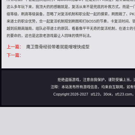
这么多年玩下来，我顶大的的感触就是，复活从来不是兜底的补救方式，而是一
级等级、刷高等级装备，忽略了对复活机制和职业配一起的摸索，刷图栽了、P
来道士的职业优势，合一起复活机制规划刷图和打BOSS的节奏，卡复活时间、
越到后期高端局，组队必带道士的原因，看着像平平无奇的复活机制，在道士的手
的要命的，这也是这款老游戏最让人回味的情怀玩法。
上一篇：
鹰卫靠骨经验带着就能嗖嗖快成型
下一篇：
拒绝盗版游戏，注意自我保护，谨防受骗上当，
注释：本站发布所有游戏信息，均来自互联网，如有
Copyright 2026-2027
sf123，30ok，sf123.co