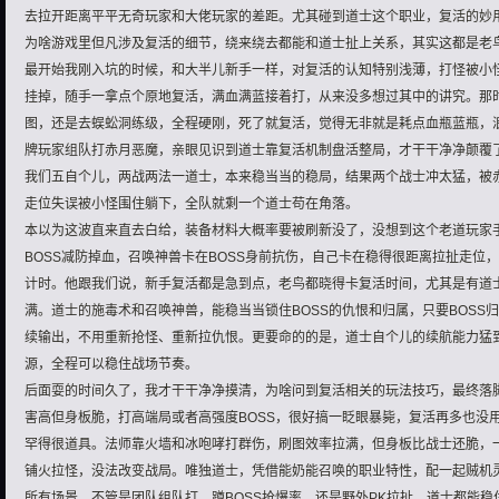
去拉开距离平平无奇玩家和大佬玩家的差距。尤其碰到道士这个职业，复活的妙
为啥游戏里但凡涉及复活的细节，绕来绕去都能和道士扯上关系，其实这都是老
最开始我刚入坑的时候，和大半儿新手一样，对复活的认知特别浅薄，打怪被小怪
挂掉，随手一拿点个原地复活，满血满蓝接着打，从来没多想过其中的讲究。那
图，还是去蜈蚣洞练级，全程硬刚，死了就复活，觉得无非就是耗点血瓶蓝瓶，
牌玩家组队打赤月恶魔，亲眼见识到道士靠复活机制盘活整局，才干干净净颠覆
我们五自个儿，两战两法一道士，本来稳当当的稳局，结果两个战士冲太猛，被
走位失误被小怪围住躺下，全队就剩一个道士苟在角落。
本以为这波直来直去白给，装备材料大概率要被刷新没了，没想到这个老道玩家
BOSS减防掉血，召唤神兽卡在BOSS身前抗伤，自己卡在稳得很距离拉扯走位
计时。他跟我们说，新手复活都是急到点，老鸟都晓得卡复活时间，尤其是有道
满。道士的施毒术和召唤神兽，能稳当当锁住BOSS的仇恨和归属，只要BOSS
续输出，不用重新抢怪、重新拉仇恨。更要命的的是，道士自个儿的续航能力猛
源，全程可以稳住战场节奏。
后面耍的时间久了，我才干干净净摸清，为啥问到复活相关的玩法技巧，最终落
害高但身板脆，打高端局或者高强度BOSS，很好搞一眨眼暴毙，复活再多也没
罕得很道具。法师靠火墙和冰咆哮打群伤，刷图效率拉满，但身板比战士还脆，
铺火拉怪，没法改变战局。唯独道士，凭借能奶能召唤的职业特性，配一起贼机
所有场景。不管是团队组队打、蹲BOSS抢爆率，还是野外PK拉扯，道士都能