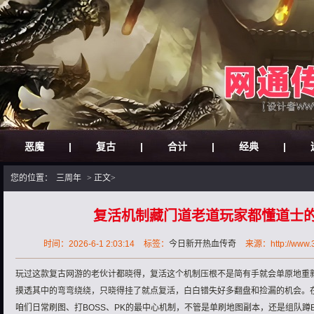
恶魔
|
复古
|
合计
|
经典
|
您的位置：
三周年
> 正文>
复活机制藏门道老道玩家都懂道士
时间：2026-6-1 2:03:14
标签：
今日新开热血传奇
来源：http://www.30
玩过这款复古网游的老伙计都晓得，复活这个机制压根不是简有手就会单原地重
摸透其中的弯弯绕绕，只晓得挂了就点复活，白白错失好多翻盘和捡漏的机会。
咱们日常刷图、打BOSS、PK的最中心机制，不管是单刷地图副本，还是组队蹲