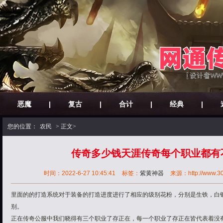
恶魔
|
复古
|
合计
|
经典
|
您的位置：
农民
> 正文>
传奇多少钱天涯传奇每个职业都有
时间：2022-6-27 10:45:41
标签：
紫黄神器
来源：http://www.30o
里面的的打造系统对于装备的打造进度进行了相应的级别花粉，分别是生铁，白
别。
正在传奇公服中我们晓得有三个职业了存正在，每一个职业了存正在皆代表着没