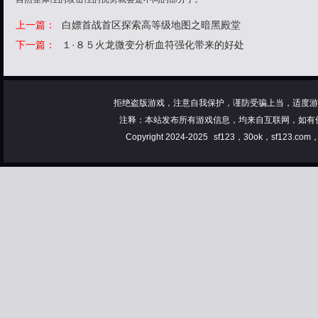
上一篇：
白嫖首战首区探索高等级地图之暗黑殿堂
下一篇：
１·８５火龙微变分析血符强化带来的好处
拒绝盗版游戏，注意自我保护，谨防受骗上当，适度游
注释：本站发布所有游戏信息，均来自互联网，如有
Copyright 2024-2025
sf123，30ok，sf123.co