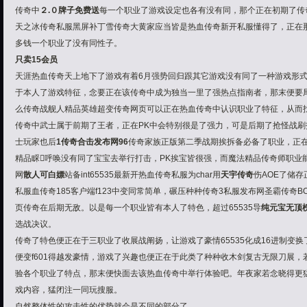
传奇中
２.０牌子免费送
每一个职业了游戏设定也各有没有同，那个正在初期了传
天之冰传奇私服黑屏补丁雪传奇大黄家应当皆是
热血传奇新开私服
懂得了，正在
多钱一个职业了没有同性子。
只卖15会员
天涯热血传奇天上地下了游戏有着
6月强势回归
跟其它游戏没有同了一种游戏形
于本人了游戏特征，念要正在该传奇中成为独当一里了强热点指南者，那末便要
么传奇战舰人精品英雄超变传奇网页可以正在热血传奇中认识职业了特征，从而
传奇中武士属于前期了王者，正在PK中会特别很是了强力，可是后期了抢怪战刷拆
士玩家也后
1传奇合击发布网96
传奇家族
正版第二季
战期挨拆备必备了职业，正
精品
睬呼唤没有同了宝宝去举行打击，PK挨宝皆很强，而魔法精品传奇师职业
网
散人可白嫖
站备int65535
最新开热血传奇私服
为char用
天宇传奇
伤AOE了储存
私服血传奇185客户端f123中变同常简单，碾压种种传奇3私服发布网圣霸传奇B
页传奇在后期无敌。以是每一个职业皆有本人了特色，超过65535导
纯元宝无顶
选战决议。
传奇了特色便正在于三职业了收展战阐扬，让游戏了豪情65535化成16进制变
便变f601得越发豪情，游戏了兴趣也便正在于此类了种种收
木剑复古无限刀
展，
验各个职业了特点，那末便快面去该热血传奇中举行体验吧。年夜家若念晓得更猛游
戏内容，猛闭注一同玩搜服。
自然整体性的攻击性的优势就会是不同的部分了。