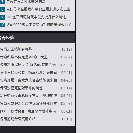
7
仿官方传奇私服美好的爱
知道官服为何不更新黄金屠龙
8
电信传奇私服发布单职业服来进步农民山
9
185星王传奇游戏中优先提升什么属性
泉量值
10
切割9999级大老鼠赞助礼包的出现改变了
游戏的格局
传奇经验
传奇道士技能有哪些
[11-13]
传奇私络不稳定是PK的一大主
[02-02]
传奇私服揭秘火龙爪(活)的获取之道
[03-23]
使用三倍经验卷，畅享战斗升级快感
[02-11]
传奇开服一条龙六大合击技能原来和
[04-25]
火龙有关系
传奇沙巴克捐献带来的属性
[02-14]
新开热血传奇私服发布网：能增加技
[05-07]
能持久且对神兽有加持效果的神兵无极棍
传奇私发服网：属性远超狂风戒且实
[05-07]
战效果超强的特殊装备疾风戒指
刚开一秒传奇sf：盘点早年版本中玩
[05-11]
家经常遭遇“团灭”三个地点
传奇游戏升级奖励介绍
[11-13]