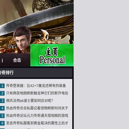
|
合击
|
传奇排行
1
传奇登录器：比42+7屠龙还稀有的装备
2
只有两张地图刷新触龙神它们的新开电信
17荣誉勋章
3
佣兵法师pk道士要如何应对呢？
传奇私服爆率一样吗
4
热血传奇合击私服记着怪物刷新时间关于
5
热血传奇论坛元力传奇通天塔地图的游戏
玩家的意思
6
变态传奇私服看到黄金裁决的属性之后才
设定