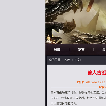
恶魔
|
复古
|
合
您的位置：
农民
> 正文>
兽人古战
时间：2026-4-23 21:1
http:
兽人古战场这个地图，好多兄弟都去过，里
BOSS，好多玩家进去之后，根本不知道该
白白浪费时间和精力。