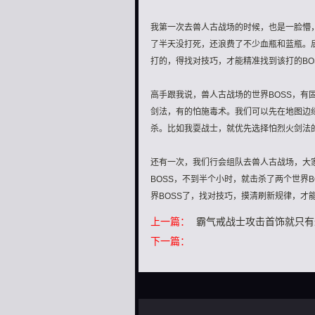
我第一次去兽人古战场的时候，也是一脸懵，
了半天没打死，还浪费了不少血瓶和蓝瓶。
打的，得找对技巧，才能精准找到该打的BO
高手跟我说，兽人古战场的世界BOSS，有
剑法，有的怕施毒术。我们可以先在地图边缘
杀。比如我耍战士，就优先选择怕烈火剑法的
还有一次，我们行会组队去兽人古战场，大
BOSS，不到半个小时，就击杀了两个世界
界BOSS了，找对技巧，摸清刷新规律，才
上一篇：
霸气戒战士攻击首饰就只有
下一篇：