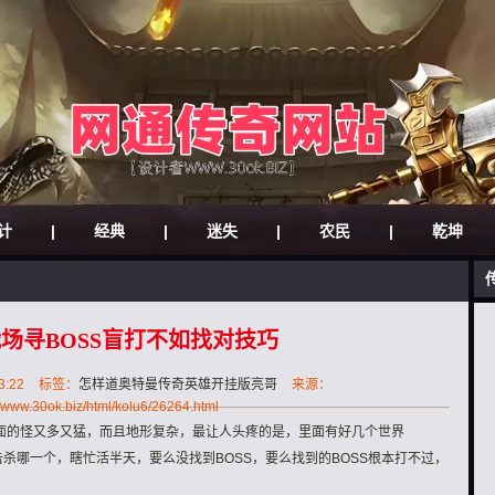
计
|
经典
|
迷失
|
农民
|
乾坤
场寻BOSS盲打不如找对技巧
3:22
标签：
怎样道奥特曼传奇英雄开挂版亮哥
来源：
//www.30ok.biz/html/kolu6/26264.html
面的怪又多又猛，而且地形复杂，最让人头疼的是，里面有好几个世界
击杀哪一个，瞎忙活半天，要么没找到BOSS，要么找到的BOSS根本打不过，