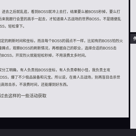
进去之后就乱逛，看到BOSS就冲上去打，结果要么被BOSS秒掉，要么打
后来我跟行会里的高手一起去，才知道兽人古战场的世界BOSS，不是随便乱
SS，轻松拿下。
固定的刷新时间和坐标，而且每个BOSS的弱点不一样，比如有的BOSS怕烈火
蹲点，观察BOSS的刷新情况，再根据自己的职业，选择合适的BOSS击
BOSS，开双烈火就能轻松秒掉，不用浪费太多时间。
家分工明确，有人负责找BOSS坐标，有人负责牵制小怪，我负责主攻
BOSS，爆了不少极品装备和元宝。所以说，在兽人古战场，别再盲目击杀世
能高效击杀，不浪费时间，还能爆到好东西。
过去这样的一些活动获取