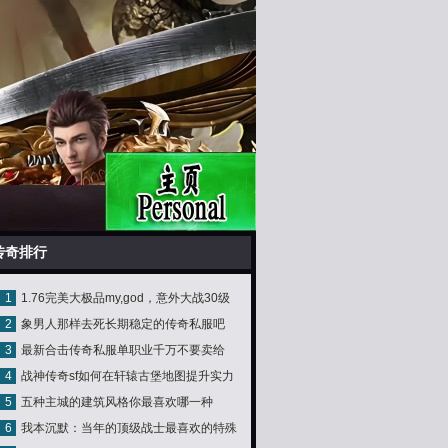
传奇排行
1
1.76完美大极品my,god，意外大战30级
2
象男人那样去死长期稳定的传奇私服吧
高手！~
3
最新合击传奇私服单职业千万不要卖给
4
战神传奇sf如何在轩辕古堡地图提升实力
NPC
5
五种主城的建筑风格你最喜欢哪一种
6
我本沉默：当年的顶级战士最喜欢的特殊