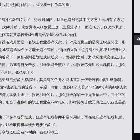
让我们法师对付战士，演变成一件简单的事。
了有相似3年時间了，这段时间内，我早已是对这其中的方方面面均有了必定
一次pk其后，就发觉本人狠狠爱上这一主题活动了，而在阅历了数次pk其后，
作者就共享传奇sf合击网站给每位游戏玩家们。
务器游戏外面是一名战士职业游戏玩家，针对元魂挑选的是羽士职业岗位，那
pk或是杀怪任务才能全是不错的，但pk的近况下也是有不七彩皓月传奇尽人
的近况下，例如碰到道战组成的近况下，而碰到之后，游戏玩家就必须立刻超
快速、高速将自身击败，那样就能击败它了，但假设你先用它元魂得话，那么
划不来的。变态版传奇
这类组成好多人都感到，其具有的任务才能比道新开传奇外传sf战组成微弱，
成pk法战组成的近况下，或是一样的，也必须个人看来SF溶解传奇防御别人的
防御元魂战士职业，假设那样的话，那么就会深陷一个无限循环中，由于它的
的，相当于说你打的战士职业在不时吃药，那样要想击败元魂战士职业也是很
他非常多个各异组成，但这个组成都并不是习用的，而在碰到这个组成其后，
身，那样取得概率便会进步很多 了。
享战道组合在pk时的一些心得领会