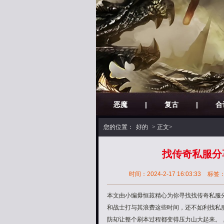
恶魔
|
复古
|
合
您的位置：
好的
> 正文>
找传奇私服分
时间：2024-2-17 16:03:33
标签
本文由小编毋恒菽精心为你寻找找传奇私服分
和战士打与其浪费这些时间，还不如利找私
防却让整个刷本过程都变得压力山大起来。