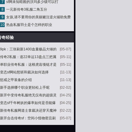
7
sf网未知暗殿的沃玛多少级可以打
手镯疾风手镯
8
一元新传奇3私服二角五分
9
女孩,请不要用你的美丽赌注逆火辅助免费
10
热血私服羽士是个怎样的职业
版虚幻
传奇经验
9pk：三张刷新1400血量极品大锤的
[05-07]
地图两个容易被忽略
传奇2私服：道22幸运13盘点三把属
[05-11]
性超强的降魔
单职业传奇私服：这根虎齿项链才是
[05-11]
极限
变态sf网站怒斩和裁决如何选择
[11-13]
惩戒之甲装备的介绍
[11-13]
新手选择哪个职业更轻松上手呢
[02-02]
新开中变传奇私服绝无仅有的超级灵
[04-25]
魂战衣道术09
变态sf千年树妖的爆率如何是否能爆
[04-25]
裁决呢
新传奇私服网道士拿裁决还穿天魔神
[02-22]
甲少侠好手劲
新开合击传奇sf：空间小怪物密且刷
[05-07]
新邪恶钳虫最多的地图生死之间