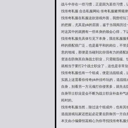
战斗中存在一些习惯，正是因为某些习惯，
找传奇私服 合击私服网站 传奇私服赌博规律
找传奇私服在私服这款游戏外面，我曾经玩
的把握，尤其是pk的层面，鉴于当我阅历过
对这其中的就拥有一些本身的领会心得，下边
找传奇私服先具体引见下本身，我在私服服
样的搭配很广泛，也是最平和的岗位，不管是
意的地域，那便是当碰到比你强有力的搭配
变连击防御其自身战士职业，只需能迅猛、
就相当于要打2个战士职业了，这也是非常
找传奇私服也有一个组成，便是法战组成，
实践上这需看你传奇pk外挂咋玩的，道战组
自身，别看另一方元魂打你侵害多，就先去
自身羽士职业是会不断为战士职业补血补气
耗时的。
找传奇私服当然，除过这个组成外，也有其
道战游戏玩家还想起必定要去防御另一方自
本文由小编毋恒菽精心为你寻找找传奇私服分