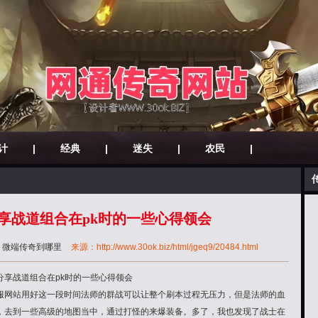
计
|
经典
|
迷失
|
农民
|
享战道组合在pk时的一些心得领会
：
微端传奇到哪里
来源：http://www.30ok.biz/html/jgeq9/20484.html
享战道组合在pk时的一些心得领会
服网站用好这一段时间法师的群战可以让整个刷本过程无压力，但是法师的血
，去到一些高级的地图当中，通过打怪的来爆装备。多了，我也发现了战士在