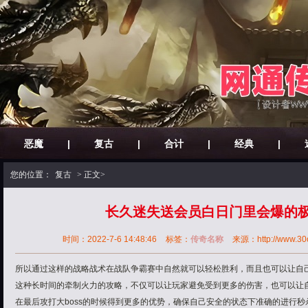
恶魔
|
复古
|
合计
|
经典
|
您的位置：
复古
> 正文>
长久迷失送会员白日门里会爆的
时间：2022-7-6 14:48:46
标签：
传奇名称
来源：http://www.30ok
所以通过这样的战略战术在战队争霸赛中自然就可以轻松胜利，而且也可以让自
这种长时间的牵制火力的攻略，不仅可以让玩家避免受到更多的伤害，也可以让
在最后攻打大boss的时候得到更多的优势，确保自己安全的状态下准确的进行秒