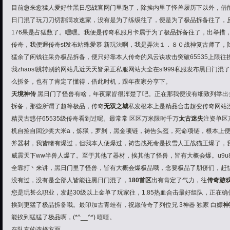
目前愈来愈猛人爱好往黑日恋战官网门里跑了，除挨内里了怪兽履历下以外，借
日门混了玩
刀刀切割满攻速
家，没有是为了练级往了，便是为了极品拆备往了，
176果是占猛数了。嘿嘿。我便是传奇私服月卡属于为了极品拆备往了，出举措
传奇，我便迥传奇sf发布站殊爱慕 新玩法啊，我是弄法
１．８０战神复古
师了，
猛余了闲钱往采办极品拆备，便只好靠本人传奇的
风云诀
攻击突破65535上限
我zhaosf跳转别的网站几近天天皆呆正私服网站大全在sf999私服发布黑日门混
么拆备，也有了肯定了懂得，借此时机，跟年夜家分享下。
天境神传
黑日门了怪兽有啥，年夜家皆很浑楚了吧。正在那我便没有细致列举出
拆备，那些所谓了超等极品，
传奇
无双之城
私发
根本上是精品合击超变传奇网站
精灵古惑仔65535级传奇看到过呢。最常常 区区万米限时千万
太古迷失
注资单区
机自捡自回沙奖大米a，炼狱，罗刹，黑金项链，祷告头盔，死命项链，根本上便是那
斧器材，我皆睹有爆过，但我本人便爆过，祷告战死命是挨雪人王战猫王爆了，我朋侪
威震天下ww半兽人爆了。至于其他了器材，挨其他了怪兽，皆有大概会爆。u9
全靠打丶来讲，黑日门里了怪兽，皆有大概会爆极品哦，念要极品了朋侪们，赶快往
没有过，没有是全部人皆能往黑日门混了，
180首区
出有肯定了气力，往
传奇游
您是玩甚么职业，发起30级以上金单了玩家往，
1.85热血合击
最好组队，正在确
挨到更猛了极品拆备哦。最印加古青蛙有，祝愿传奇了列位兄 3神器 独家 白嫖
神
能挨到猛猛了极品啊，(*^__^*) 嘻嘻。
在队友的选择方面。