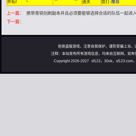
界私f
丶
通关
靠打
-推荐
上一篇：
携带青铜剑刷副本并且必须要能够选择合适的队伍一起进
下一篇：
拒绝盗版游戏，注意自我保护，谨防受骗上当，
注释：本站发布所有游戏信息，均来自互联网，如有
Copyright 2026-2027
sf123，30ok，sf123.co