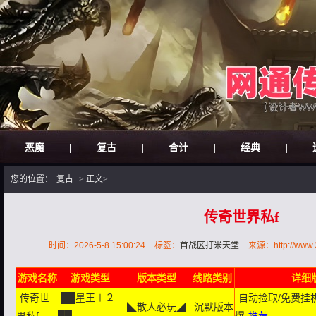
恶魔
|
复古
|
合计
|
经典
|
您的位置：
复古
> 正文>
传奇世界私f
时间：2026-5-8 15:00:24
标签：
首战区打米天堂
来源：http://www.30
游戏名称
游戏类型
版本类型
线路类别
详细
传奇世
██星王＋２
自动捡取/免费挂
◣散人必玩◢
沉默版本