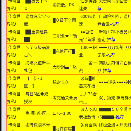
传奇世
██极品╊３
仙剑神器
无赞助╲无回馈
消费低，PK
界私f
０
迷失
荐
传奇世
送群麻宝宝-0
600%攻
自动捡挂回，送
█０级下全图
界私f
起
速
老合区
-推荐
传奇世
██重铸经典
●●百亿
新颖1.76小极品
三职业★平衡
界私f
██
元宝首爆
鉴定
-推荐
传奇世
＼７６极品复
1.80三职
━━刀刀切割·刀
█充值可打█
界私f
古＼
业
无限
-推荐
传奇世
必爆充值新手
． 第一
魅影之刃诅咒亡精
无沙捐▃１区
界私f
礼包
战 ．
默
-推荐
传奇世
【 新·１
必玩█神
稳定长久
●●●●迷失●●●●
界私f
区 】
器天花板
传奇世
每日6区◆双
﹏1.76合
零充通关全满
双手插兜.神宠群灭
界私f
授权
击﹏
传奇世
散人吃肉
▇▇▇５０全满.
免·费·首·区
1.76+1.80
界私f
老板激情
+5▇▇▇
-推荐
传奇世
搬砖稳赚不亏
免费全满
终极全爆▲开天
█万件首爆█