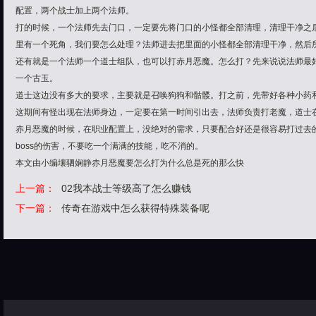
配置，两个战士加上两个法师。
打的时候，一个法师先去门口，一定要先将门口的小怪都全部清理，清理干净之
里有一个死角，我们要怎么处理？法师进去把里面的小怪都全部清理干净，然后所
还有就是一个法师一个道士组队，也可以打赤月恶魔。怎么打？先来说说法师最
一个古玉。
道士这边没有多大的要求，主要就是召唤狗狗和骷髅。打之前，先带好各种小药
这期间有怪出现在法师身边，一定要在第一时间引出去，法师负责打老魔，道士
赤月恶魔的时候，在职业配置上，没绝对的需求，只要配合好还是很容易打过去
boss的伤害，不要吃一个满满的技能，吃不消的。
本文由小编壤驷娴静赤月恶魔要怎么打为什么总是死的那么快
上一篇：
02我本战士等级高了怎么赚钱
下一篇：
传奇在游戏中怎么获得特殊装备呢