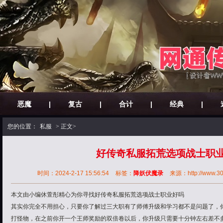
恶魔
|
复古
|
合计
|
经典
|
您的位置：
私服
> 正文>
好传奇私服拓荒选项战士职
时间：2024-2-17 15:56:54
标签：
降妖伏魔录
来源：http://www.30o
本文由小编休萱彤精心为你寻找好传奇私服拓荒选项战士职业好吗
其实你完全不用担心，只要你了解过三大职有了师傅升级和学习都不是问题了，
打怪物，在之前你开一个王师奖励的双倍卷以后，你升级只需要十分钟左右差不