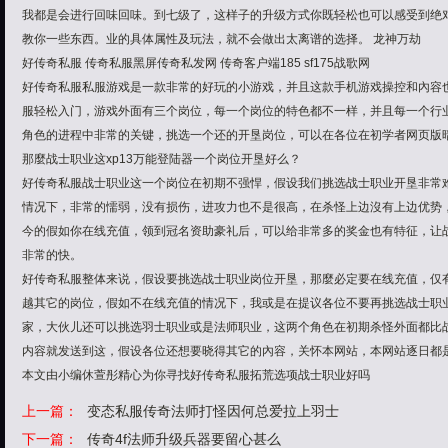
我都是会进行回味回味。到七级了，这样子的升级方式你既轻松也可以感受到绝
教你一些东西。业的具体属性及玩法，就不会做出太离谱的选择。 龙神万劫
好传奇私服 传奇私服黑屏传奇私发网 传奇客户端185 sf175战歌网
好传奇私服私服游戏是一款非常的好玩的小游戏，并且这款手机游戏操控和內容
服轻松入门，游戏外面有三个岗位，每一个岗位的特色都不一样，并且每一个行业
角色的进程中非常的关键，挑选一个还的开垦岗位，可以在各位在初学者网页版
那麼战士职业这xp13万能登陆器一个岗位开垦好么？
好传奇私服战士职业这一个岗位在初期不强悍，假设我们挑选战士职业开垦非常
情况下，非常的懦弱，没有损伤，进攻力也不是很高，在杀怪上边沒有上边优势
今的假如你在线充值，领到冠名资助豪礼后，可以给非常多的奖金也有特征，让
非常的快。
好传奇私服整体来说，假设要挑选战士职业岗位开垦，那麼必定要在线充值，仅
越其它的岗位，假如不在线充值的情况下，我或是在提议各位不要再挑选战士职
家，大伙儿还可以挑选羽士职业或是法师职业，这两个角色在初期杀怪外面都比
内容就发送到这，假设各位还想要晓得其它的內容，关怀本网站，本网站逐日都是
本文由小编休萱彤精心为你寻找好传奇私服拓荒选项战士职业好吗
上一篇：
变态私服传奇法师打怪因何总爱拉上羽士
下一篇：
传奇4f法师升级兵器要留心甚么