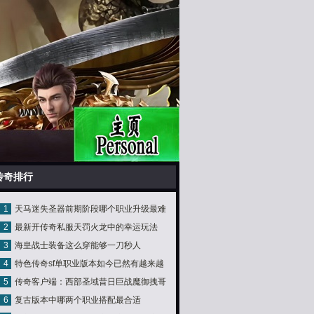
传奇排行
1
天马迷失圣器前期阶段哪个职业升级最难
2
最新开传奇私服天罚火龙中的幸运玩法
3
海皇战士装备这么穿能够一刀秒人
4
特色传奇sf单职业版本如今已然有越来越
5
传奇客户端：西部圣域昔日巨战魔御拽哥
多的朋友
6
复古版本中哪两个职业搭配最合适