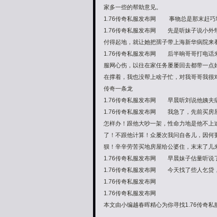
家多一些的帮助意见。
1.76传奇私服发布网 事物总是那末赶巧
1.76传奇私服发布网 先是听妹子说小
付得起地，就让她把孺子带上海新华病院来
1.76传奇私服发布网 后半晌哥哥打电话
服网心伤，以往在家任务屡屡回去都带一点
在撑着，我也没帮上啥子忙，对我哥哥我很
传奇一条龙
1.76传奇私服发布网 早晨听刘说他姨夫
1.76传奇私服发布网 我急了，先前买房
怎样办！跟他大吵一架，性命力地是他不上
了！不跟他计算！众屡次我问自各儿，因何
狈！辛辛劳苦买地房屋给公婆住，末末了儿
1.76传奇私服发布网 早晨妹子估量听
1.76传奇私服发布网 今天找了些人乞
1.76传奇私服发布网
1.76传奇私服发布网
本文由小编越春晖精心为你寻找1.76传奇