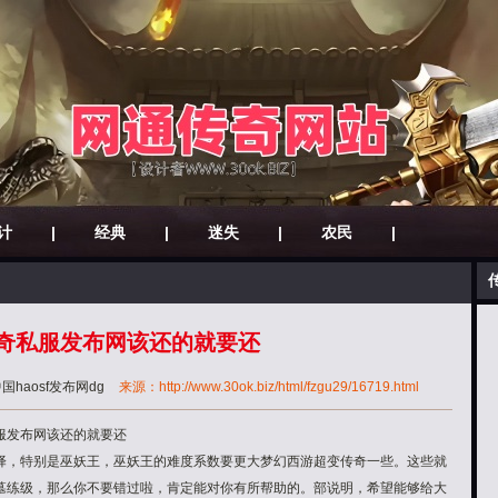
计
|
经典
|
迷失
|
农民
|
6传奇私服发布网该还的就要还
国haosf发布网dg
来源：http://www.30ok.biz/html/fzgu29/16719.html
私服发布网该还的就要还
择，特别是巫妖王，巫妖王的难度系数要更大梦幻西游超变传奇一些。这些就
墓练级，那么你不要错过啦，肯定能对你有所帮助的。部说明，希望能够给大