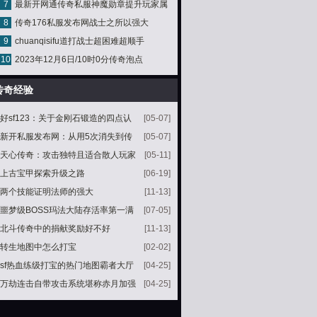
7
最新开网通传奇私服神魔勋章提升玩家属
8
传奇176私服发布网战士之所以强大
性强度
9
chuanqisifu道打战士超困难超顺手
10
2023年12月6日/10时0分传奇泡点
传奇经验
好sf123：关于金刚石锻造的四点认
[05-07]
知你还记得吗
新开私服发布网：从用5次消失到传
[05-07]
奇第一神戒浅析复活戒指的发展历程
天心传奇：攻击独特且适合散人玩家
[05-11]
的打金赤月怪物暴牙蜘蛛
上古宝甲探索升级之路
[06-19]
两个技能证明法师的强大
[11-13]
噩梦级BOSS玛法大陆存活率第一满
[07-05]
级玩家见了都绕道走
北斗传奇中的捐献奖励好不好
[11-13]
转生地图中怎么打宝
[02-02]
sf热血练级打宝的热门地图霸者大厅
[04-25]
万劫连击自带攻击系统堪称赤月加强
[04-25]
版的挖宝地图雷炎洞