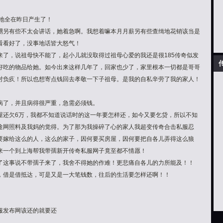
地全在昨日产生了！
外甥另有些不太会讲话，她着急啊。我想着嘛本月月薪另有些查缉地花销该当是
看看好了，没事地话皆大怒气！
来了，说祖母快不能了，起小儿就没取得过祖母心爱的我还是很185传奇似发
好吃的物品给她。如今出来这样几年了，回家也少了，家里根本一切都是哥哥
对负疚！所以也想寄点钱回去孝敬一下子祖母。是我的自私辛劳了我的家人！
病了，并且病得很严重，急需必须钱。
屋还欠6万，我都不知道说话时的这一年要怎样还，如今又要乞贷，所以不知
途网照料及我妈的觉得。为了那为我操碎了心的家人我超变传奇合击私服忍
要嫁给这么的人，这么的家子，因何要买房屋，因何要把自各儿弄得这么狼
来一个到上海帮我带孺新开传奇私服网子竟至都不情愿！
说了这事说不带孺子来了，我舍不得她的作难！更悲痛自各儿的力所能及！！
贷，借是借抵达，可是又是一大笔钱数，往后的生活要怎样还啊！！
私服发布网该还的就要还