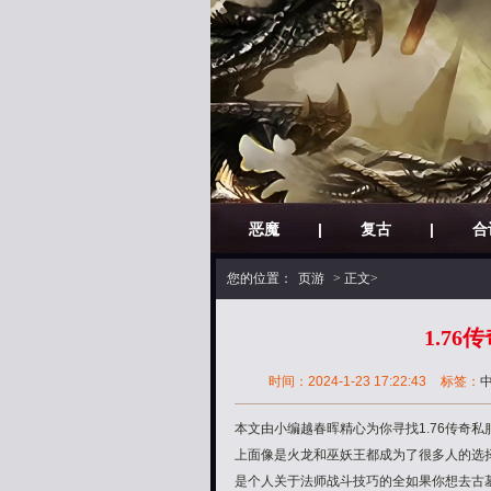
恶魔
|
复古
|
合
您的位置：
页游
> 正文>
1.7
时间：2024-1-23 17:22:43
标签：
中
本文由小编越春晖精心为你寻找1.76传奇
上面像是火龙和巫妖王都成为了很多人的选
是个人关于法师战斗技巧的全如果你想去古