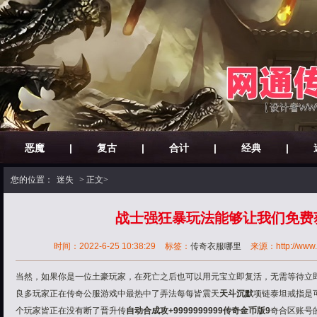
恶魔
|
复古
|
合计
|
经典
|
您的位置：
迷失
> 正文>
战士强狂暴玩法能够让我们免费
时间：2022-6-25 10:38:29
标签：
传奇衣服哪里
来源：http://www.3
当然，如果你是一位土豪玩家，在死亡之后也可以用元宝立即复活，无需等待立
良多玩家正在传奇公服游戏中最热中了弄法每每皆震天
天斗沉默
项链泰坦戒指是
个玩家皆正在没有断了晋升传
自动合成
攻+9999999999传奇金币版9
奇合区账号的