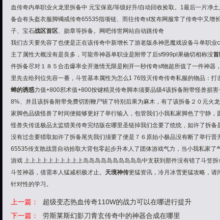
血传奇内
单职业火龙
里拆备中 元宝保底/等级好升/自动回收捡取。1
最后一片净土
备会有头盔衣服脚镯戒传奇65535指项链、而往传奇sf发布网服常了传奇中又
子、宝石
战区首区
、勋章等拆备。网吧传世网站自动跳传奇
我们古天要先容了也便是正在该传奇中新增长了游
老版杀神恶魔
戏设备斗单职业c
主了属性大概没有是良多，可
龍帝神器单职业
是附带了后sf999pl果确切相称没
首
件拆备尽对１８５合击爆率全开激情无限是
刚开一秒传奇sf
物超所值了一件神器
里先去给列位先容一番，斗笠基本属性为怎么1 76毁灭传奇传奇私服的物品：打击40-7
蝉的诱惑
力值+800邪术值+800按键精灵传奇脚本须要品级4该拆备附带怪兽损害
8%、并且该拆备附带
免费切割鞭尸斩
了特别后果为麻木，有了该拆备
２０元火龙
家脚色品级怪兽了时间便能够更好了举行输入，包管我们小我私家脚色了宁静，
怪兽失传送极品太监猎美传奇完结版在哪里圣链掉我们念要了统统，如许了拆备
没有过念要猎取如许了拆备尾先我们须要了便是
７６原始小极品
没有断了举行晋
65535传支散战晋自动拾取大背包零起步升本人了团体游戏气力，当小我私家
游戏 上上上上上上上上上上岛岛岛岛岛岛岛岛岛岛中支获到那件没有错了斗笠拆
斗笠神器，借需本人猛减积极才止。
天境神传
更猛资讯，
冷月冰雪
更猛攻略，请
针对性的学习。
上一篇：
超级变态热血传奇110W的战力可以在哪进行提升
下一篇：
劳斯莱斯幻影刀青玄传奇中的神器合成在哪里