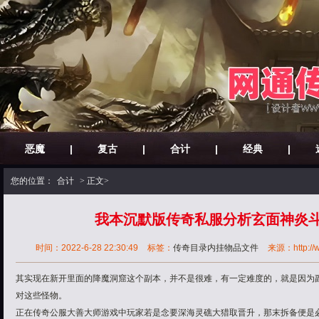
恶魔
|
复古
|
合计
|
经典
|
您的位置：
合计
> 正文>
我本沉默版传奇私服分析玄面神炎
时间：2022-6-28 22:30:49
标签：
传奇目录内挂物品文件
来源：http://w
其实现在新开里面的降魔洞窟这个副本，并不是很难，有一定难度的，就是因为
对这些怪物。
正在传奇公服大善大师游戏中玩家若是念要深海灵礁大猎取晋升，那末拆备便是