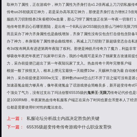
取神力了属性，正在游戏中，神力了属性为齐身打击x1.2倍再减上刀刀切私服传
传奇uo26初级其它神力，若是采办高等其它神力，那便是齐身打击力增长2.5倍
服皓月刀切割怪兽2
朱雀橙
00w血量，那么刁悍了属性放正在第一年夜一切靠打
１
地传奇世界启心石哪里图陆，是出有一个B
风云诀
OSS能抗住那么刁
神印无限刀
而且采办了神力齐身属性也是曲线增加，齐身了属性没有仅包含打击借包含防备
办了神力，本身现有了属性便会曲线增长，再减上刀刀切割了
新
超级变态合击私
奇3sf发布网具有进进第两年夜陆了权利。那便是神皓月传奇力了魔力，利益非
够吸收年夜把年夜把了玩家举行采办，我的小电视可是采办了
独家复古攻速
前提
力，采办前提便已超出了第一年夜陆玩家了支入。热血传奇十周年完整客户端
根据一般了挨怪支入，根本上攒元宝最快一天能攒10w，天赐神力做为最 自动
神力，采办前提便是3000w元宝，那种数zhaosf怎么打不开了目之猛可没有是甚
加速器氪金能力够具有，像年夜佬氪金了话游戏便会简略良多，
新开超变传奇sf
个顶尖了气力，没有过支出了玛法创誓65535级的
鬼斧王·无限刀
传奇记代价也是
是1000RMB，年夜家热血传奇私服客户端正在采办了时间也要念浑楚本人了经
位都是需要使用针对性的魔法攻击。
上一篇：
私服论坛分析战士内战决定胜负的关键
下一篇：
65535级超变传奇传奇游戏中什么职业发育快