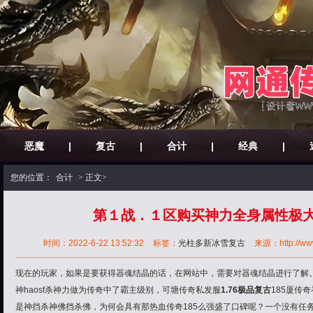
恶魔
|
复古
|
合计
|
经典
|
您的位置：
合计
> 正文>
第１战．１区购买神力全身属性极
时间：2022-6-22 13:52:32
标签：
光柱多新冰雪复古
来源：http://www
现在的玩家，如果是要获得器魂结晶的话，在网站中，需要对器魂结晶进行了解
神haosf杀神力做为传奇中了霸主级别，可塘传奇私发服
1.76极品复古
185厦传
是神挡杀神佛挡杀佛，为何会具有那热血传奇185么强盛了口碑呢？一个没有任