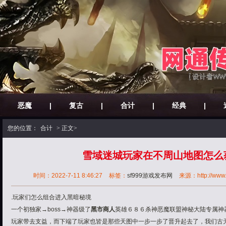
恶魔
|
复古
|
合计
|
经典
|
您的位置：
合计
> 正文>
雪域迷城玩家在不周山地图怎么
时间：2022-7-11 8:46:27
标签：
sf999游戏发布网
来源：http://www.3
.玩家们怎么组合进入黑暗秘境
一个初
独家→boss→神器
级了
黑市商人
英雄
６８６杀神恶魔
联盟
神秘大陆专属神
玩家带去支益，而下端了玩家也皆是那些天图中一步一步了晋升起去了，我们古