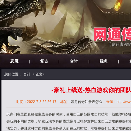
恶魔
|
复古
|
合计
|
经典
|
您的位置：
合计
> 正文>
-豪礼上线送-热血游戏你的团
时间：2022-7-8 22:26:17
标签：
蓝月传奇注册表怎么
来源：http://www.
玩家们在里面直接做主线任务的时候，使用自己的范围攻击的技能，就能够很好
去玩的不同的类型，毕竟玩法本身的模式是可以很好发挥出来自己进攻的更好的
法实力，并且这种方面的主线任务是人们在玩的时候，能够更好打出来进攻的很