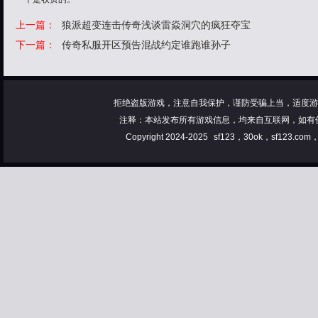
上一篇：
狼派超变连击传奇浅谈雷焱洞穴的疯狂夺宝
下一篇：
传奇私服开区预告混战约定谁跑谁孙子
拒绝盗版游戏，注意自我保护，谨防受骗上当，适度游
注释：本站发布所有游戏信息，均来自互联网，如有
Copyright 2024-2025
sf123，30ok，sf123.co